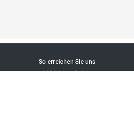
So erreichen Sie uns
APA-Comm GmbH
Laimgrubengasse 10
1060 Wien, Österreich
PR-Desk Support
Tel. +43 1 36060-5310
APA-Salesdesk
Tel. +43 1 36060-1234
comm@apa.at