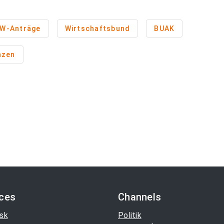
W-Anträge
Wirtschaftsbund
BUAK
nzen
ices
Channels
sk
Politik