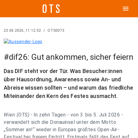
menu
23.06.2026, 11:12:02
/
OTS0073
#dif26: Gut ankommen, sicher feiern
Das DIF steht vor der Tür. Was Besucher:innen
über Hausordnung, Awareness sowie An- und
Abreise wissen sollten – und warum das friedliche
Miteinander den Kern des Festes ausmacht.
Wien (OTS) -
In zehn Tagen - von 3. bis 5. Juli 2026 -
verwandelt sich die Donauinsel unter dem Motto
„Sommer an!“ wieder in Europas größtes Open-Air-
Festival bei freiem Eintritt. Erstmals fällt das Fest auf