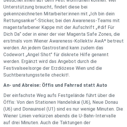
Besucher:innen auf dem Fest wohlfühlen können. Wer
Unterstützung braucht, findet diese bei
gekennzeichneten Mitarbeiter:innen mit „Ich bin dein
Rettungsanker“-Sticker, bei den Awareness-Teams mit
magentafarbener Kappe mit der Aufschrift „#dif Für
Dich Da“ oder in einer der vier Magenta Safe Zones, die
erstmals vom Wiener Awareness-Kollektiv AwA* betreut
werden. An jedem Gastrostand kann zudem das
Codewort „Angel Shot" für diskrete Hilfe genannt
werden. Ergänzt wird das Angebot durch die
Festivalseelsorge der Erzdiözese Wien und die
Suchtberatungsstelle checkit!.
An- und Abreise: Öffis und Fahrrad statt Auto
Der einfachste Weg aufs Festgelände führt über die
Öffis: Von den Stationen Handelskai (U6), Neue Donau
(U6) und Donauinsel (U1) sind es nur wenige Minuten. Die
Wiener Linien verkürzen abends die U-Bahn-Intervalle
auf drei Minuten. Auch die Taktungen der