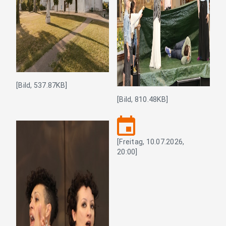
[Bild, 537.87KB]
[Bild, 810.48KB]
event
[Freitag, 10.07.2026,
20:00]