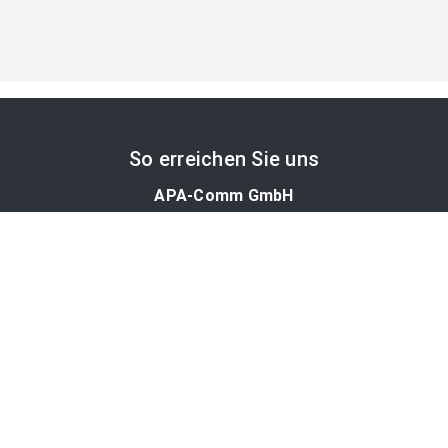
So erreichen Sie uns
APA-Comm GmbH
Laimgrubengasse 10
1060 Wien, Österreich
PR-Desk Support
Tel. +43 1 36060-5310
APA-Salesdesk
Tel. +43 1 36060-1234
comm@apa.at