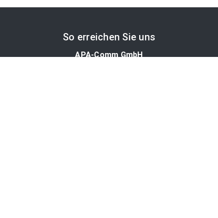
So erreichen Sie uns
APA-Comm GmbH
Laimgrubengasse 10
1060 Wien, Österreich
PR-Desk Support
Tel. +43 1 36060-5310
APA-Salesdesk
Tel. +43 1 36060-1234
comm@apa.at
Services
PR-Desk
APA-OTS-Video