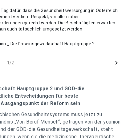
 Tag dafür, dass die Gesundheitsversorgung in Österreich
ement verdient Respekt, vor allem aber
rderungen gerecht werden. Die Beschäftigten erwarten
nun auch tatsächlich umgesetzt werden
nion _ Die Daseinsgewerkschaft Hauptgruppe 2
chevron_right
1/2
schaft Hauptgruppe 2 und GÖD-die
liche Entscheidungen für beste
 Ausgangspunkt der Reform sein
eichischen Gesundheitssystems muss jetzt zu
ündnis „Von Beruf Mensch“, getragen von der younion
und der GÖD-die Gesundheitsgewerkschaft, steht
lungen, wenn sie die medizinische, therapeutische