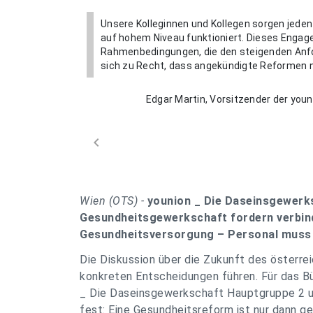
Unsere Kolleginnen und Kollegen sorgen jeden
auf hohem Niveau funktioniert. Dieses Engag
Rahmenbedingungen, die den steigenden Anfo
sich zu Recht, dass angekündigte Reformen 
Edgar Martin, Vorsitzender der you
chevron_left
Wien (OTS) -
younion _ Die Daseinsgewerk
Gesundheitsgewerkschaft fordern verbind
Gesundheitsversorgung – Personal muss
Die Diskussion über die Zukunft des österr
konkreten Entscheidungen führen. Für das B
_ Die Daseinsgewerkschaft Hauptgruppe 2 
fest: Eine Gesundheitsreform ist nur dann ge