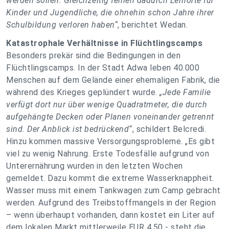
werden sollen. Gleichzeitig fehlen dadurch Lernorte für
Kinder und Jugendliche, die ohnehin schon Jahre ihrer
Schulbildung verloren haben“
, berichtet Wedan.
Katastrophale Verhältnisse in Flüchtlingscamps
Besonders prekär sind die Bedingungen in den
Flüchtlingscamps. In der Stadt Adwa leben 40.000
Menschen auf dem Gelände einer ehemaligen Fabrik, die
während des Krieges geplündert wurde.
„Jede Familie
verfügt dort nur über wenige Quadratmeter, die durch
aufgehängte Decken oder Planen voneinander getrennt
sind. Der Anblick ist bedrückend“
, schildert Belcredi.
Hinzu kommen massive Versorgungsprobleme.
„Es gibt
viel zu wenig Nahrung. Erste Todesfälle aufgrund von
Unterernährung wurden in den letzten Wochen
gemeldet. Dazu kommt die extreme Wasserknappheit.
Wasser muss mit einem Tankwagen zum Camp gebracht
werden. Aufgrund des Treibstoffmangels in der Region
– wenn überhaupt vorhanden, dann kostet ein Liter auf
dem lokalen Markt mittlerweile EUR 4,50 - steht die