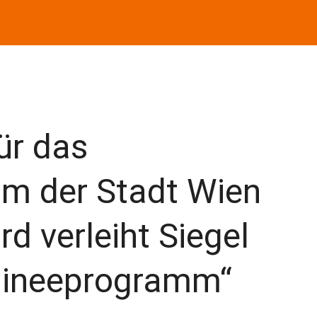
ür das
m der Stadt Wien
d verleiht Siegel
raineeprogramm“