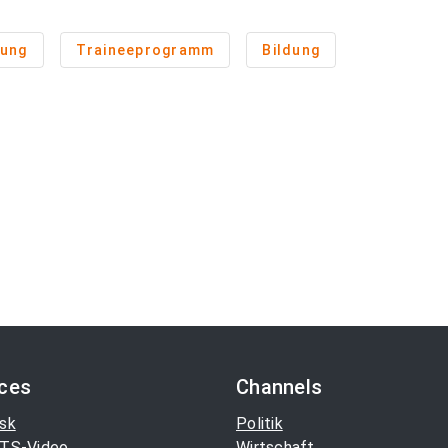
nung
Traineeprogramm
Bildung
ices
Channels
sk
Politik
TS-Video
Wirtschaft