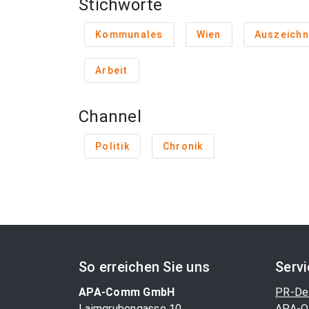
Stichworte
Kommunales
Wien
Auszeich
Arbeit
Channel
Politik
Chronik
So erreichen Sie uns
Serv
APA-Comm GmbH
PR-De
Laimgrubengasse 10
APA-O