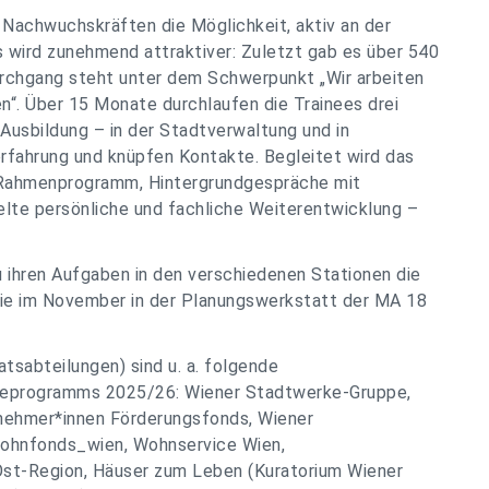
Nachwuchskräften die Möglichkeit, aktiv an der
 wird zunehmend attraktiver: Zuletzt gab es über 540
rchgang steht unter dem Schwerpunkt „Wir arbeiten
en“. Über 15 Monate durchlaufen die Trainees drei
Ausbildung – in der Stadtverwaltung und in
rfahrung und knüpfen Kontakte. Begleitet wird das
s Rahmenprogramm, Hintergrundgespräche mit
elte persönliche und fachliche Weiterentwicklung –
 ihren Aufgaben in den verschiedenen Stationen die
die im November in der Planungswerkstatt der MA 18
sabteilungen) sind u. a. folgende
neeprogramms 2025/26: Wiener Stadtwerke-Gruppe,
tnehmer*innen Förderungsfonds, Wiener
wohnfonds_wien, Wohnservice Wien,
Ost-Region, Häuser zum Leben (Kuratorium Wiener