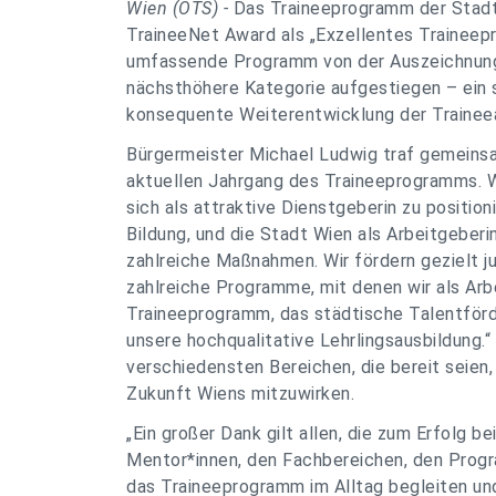
Wien (OTS) -
Das Traineeprogramm der Stadt
TraineeNet Award als „Exzellentes Traineep
umfassende Programm von der Auszeichnung 
nächsthöhere Kategorie aufgestiegen – ein s
konsequente Weiterentwicklung der Trainee
Bürgermeister Michael Ludwig traf gemeins
aktuellen Jahrgang des Traineeprogramms. W
sich als attraktive Dienstgeberin zu position
Bildung, und die Stadt Wien als Arbeitgeberin
zahlreiche Maßnahmen. Wir fördern gezielt ju
zahlreiche Programme, mit denen wir als Arbe
Traineeprogramm, das städtische Talentför
unsere hochqualitative Lehrlingsausbildung.“
verschiedensten Bereichen, die bereit seien
Zukunft Wiens mitzuwirken.
„Ein großer Dank gilt allen, die zum Erfolg b
Mentor*innen, den Fachbereichen, den Progr
das Traineeprogramm im Alltag begleiten und