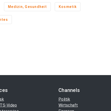
Medizin, Gesundheit
Kosmetik
htes
ices
Channels
sk
Politik
TS-Video
Wirtschaft