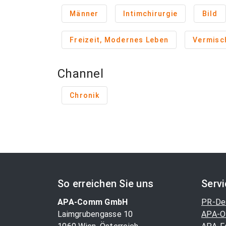
Männer
Intimchirurgie
Bild
Freizeit, Modernes Leben
Vermisc
Channel
Chronik
So erreichen Sie uns
Serv
APA-Comm GmbH
PR-De
Laimgrubengasse 10
APA-O