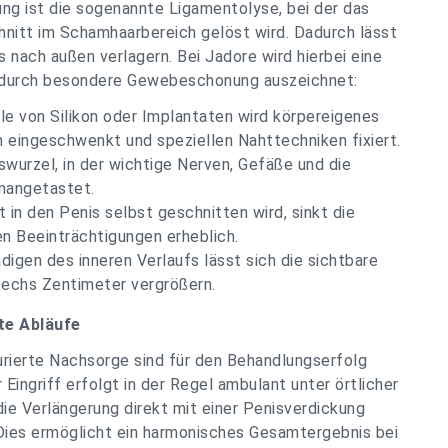
ng ist die sogenannte Ligamentolyse, bei der das
hnitt im Schamhaarbereich gelöst wird. Dadurch lässt
s nach außen verlagern. Bei Jadore wird hierbei eine
 durch besondere Gewebeschonung auszeichnet:
le von Silikon oder Implantaten wird körpereigenes
eingeschwenkt und speziellen Nahttechniken fixiert.
wurzel, in der wichtige Nerven, Gefäße und die
unangetastet.
 in den Penis selbst geschnitten wird, sinkt die
en Beeinträchtigungen erheblich.
igen des inneren Verlaufs lässt sich die sichtbare
sechs Zentimeter vergrößern.
te Abläufe
urierte Nachsorge sind für den Behandlungserfolg
Eingriff erfolgt in der Regel ambulant unter örtlicher
e Verlängerung direkt mit einer Penisverdickung
 Dies ermöglicht ein harmonisches Gesamtergebnis bei