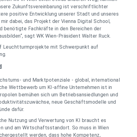
ere Zukunftsvereinbarung ist verschriftlichter
ere positive Entwicklung unserer Stadt und unseres
mir dabei, das Projekt der Vienna Digital School,
nd benötigte Fachkräfte in den Bereichen der
 ausbilden“, sagt WK Wien-Präsident Walter Ruck.
lf Leuchtturmprojekte mit Schwerpunkt auf
ng.
d
stums- und Marktpotenziale - global, international
ische Wettbewerb um KI-affine Unternehmen ist in
tropolen bemühen sich um Betriebsansiedlungen und
Produktivitätszuwächse, neue Geschäftsmodelle und
ünde dafür.
liche Nutzung und Verwertung von KI braucht es
en und am Wirtschaftsstandort. So muss in Wien
sichergestellt werden, dass hohe Kompetenz,