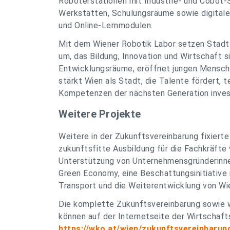
Roboterstationen mit Industrie- und Cobot-
Werkstätten, Schulungsräume sowie digital
und Online-Lernmodulen.
Mit dem Wiener Robotik Labor setzen Stadt
um, das Bildung, Innovation und Wirtschaft s
Entwicklungsräume, eröffnet jungen Mensch
stärkt Wien als Stadt, die Talente fördert, 
Kompetenzen der nächsten Generation invest
Weitere Projekte
Weitere in der Zukunftsvereinbarung fixierte
zukunftsfitte Ausbildung für die Fachkräft
Unterstützung von Unternehmensgründerinnen
Green Economy, eine Beschattungsinitiative 
Transport und die Weiterentwicklung von Wi
Die komplette Zukunftsvereinbarung sowie w
können auf der Internetseite der Wirtscha
https://wko.at/wien/zukunftsvereinbarun