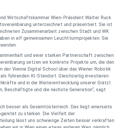
und Wirtschaftskammer Wien-Präsident Walter Ruck
vereinbarung unterzeichnet und präsentiert. Sie ist
ezeichneten Zusammenarbeit zwischen Stadt und WK
haben in elf gemeinsamen Leuchtturmprojekten. Sie
 werden.
usammenhalt und einer starken Partnerschaft zwischen
ereinbarung setzen wir konkrete Projekte um, die den
n der Vienna Digital School über das Wiener Robotik
 als führenden KI-Standort. Gleichzeitig investieren
chkräfte und in die Weiterentwicklung unserer Grätzl.
, Beschäftigte und die nächste Generation“, sagt
ch besser als Gesamtösterreich. Das liegt einerseits
genität zu stärken. Die Vielfalt der
eilung lässt uns schwierige Zeiten besser verkraften
gehen wir in Wien einen etwas anderen Weg, nämlich