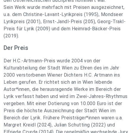
den Österreichischen Buchpreis nominiert war.
Sein Werk wurde mehrfach mit Preisen ausgezeichnet,
u.a. dem Christine-Lavant-Lyrikpreis (1995), Mondseer
Lyrikpreis (2001), Ernst-Jandl-Preis (205), Georg-Trakl-
Preis für Lyrik (2009) und dem Heimrad-Bäcker-Preis
(2019).
Der Preis
Der H.C.-Artmann-Preis wurde 2004 von der
Kulturabteilung der Stadt Wien zu Ehren des im Jahr
2000 verstorbenen Wiener Dichters H.C. Artmann ins
Leben gerufen. Er richtet sich an in Wien lebende
Autor*innen, die herausragende Werke im Bereich der
Lyrik verfasst haben und wird im Zwei-Jahres-Rhythmus
vergeben. Mit einer Dotierung von 10.000 Euro ist der
Preis die höchste Auszeichnung der Stadt Wien im
Bereich der Lyrik. Frühere Preisträger*innen waren u.a.
Margret Kreidl (2024), Julian Schutting (2022) und
Elfriede Czurda (2014). Die regelmäßig wechselnde Jury