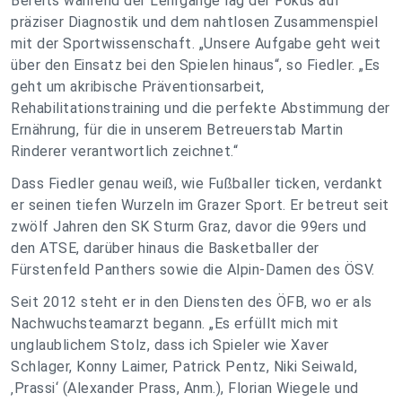
Bereits während der Lehrgänge lag der Fokus auf
präziser Diagnostik und dem nahtlosen Zusammenspiel
mit der Sportwissenschaft. „Unsere Aufgabe geht weit
über den Einsatz bei den Spielen hinaus“, so Fiedler. „Es
geht um akribische Präventionsarbeit,
Rehabilitationstraining und die perfekte Abstimmung der
Ernährung, für die in unserem Betreuerstab Martin
Rinderer verantwortlich zeichnet.“
Dass Fiedler genau weiß, wie Fußballer ticken, verdankt
er seinen tiefen Wurzeln im Grazer Sport. Er betreut seit
zwölf Jahren den SK Sturm Graz, davor die 99ers und
den ATSE, darüber hinaus die Basketballer der
Fürstenfeld Panthers sowie die Alpin-Damen des ÖSV.
Seit 2012 steht er in den Diensten des ÖFB, wo er als
Nachwuchsteamarzt begann. „Es erfüllt mich mit
unglaublichem Stolz, dass ich Spieler wie Xaver
Schlager, Konny Laimer, Patrick Pentz, Niki Seiwald,
‚Prassi‘ (Alexander Prass, Anm.), Florian Wiegele und