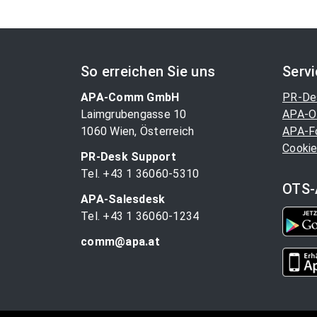
So erreichen Sie uns
Serv
APA-Comm GmbH
PR-De
Laimgrubengasse 10
APA-O
1060 Wien, Österreich
APA-F
Cookie
PR-Desk Support
Tel. +43 1 36060-5310
OTS-
APA-Salesdesk
Tel. +43 1 36060-1234
comm@apa.at