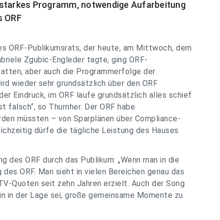
 starkes Programm, notwendige Aufarbeitung
s ORF
es ORF-Publikumsrats, der heute, am Mittwoch, dem
abriele Zgubic-Engleder tagte, ging ORF-
ebatten, aber auch die Programmerfolge der
ird wieder sehr grundsätzlich über den ORF
 der Eindruck, im ORF laufe grundsätzlich alles schief
ist falsch“, so Thurnher. Der ORF habe
rden müssten – von Sparplänen über Compliance-
eichzeitig dürfe die tägliche Leistung des Hauses
ng des ORF durch das Publikum: „Wenn man in die
 des ORF. Man sieht in vielen Bereichen genau das
TV-Quoten seit zehn Jahren erzielt. Auch der Song
in in der Lage sei, große gemeinsame Momente zu