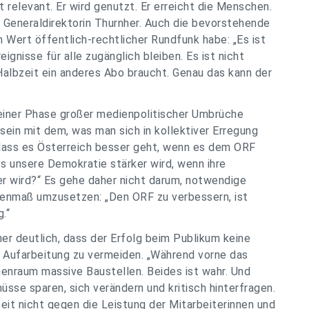
st relevant. Er wird genutzt. Er erreicht die Menschen.
te Generaldirektorin Thurnher. Auch die bevorstehende
Wert öffentlich-rechtlicher Rundfunk habe: „Es ist
ignisse für alle zugänglich bleiben. Es ist nicht
Halbzeit ein anderes Abo braucht. Genau das kann der
 einer Phase großer medienpolitischer Umbrüche
sein mit dem, was man sich in kollektiver Erregung
dass es Österreich besser geht, wenn es dem ORF
ss unsere Demokratie stärker wird, wenn ihre
er wird?“ Es gehe daher nicht darum, notwendige
genmaß umzusetzen: „Den ORF zu verbessern, ist
.“
er deutlich, dass der Erfolg beim Publikum keine
e Aufarbeitung zu vermeiden. „Während vorne das
enraum massive Baustellen. Beides ist wahr. Und
sse sparen, sich verändern und kritisch hinterfragen.
eit nicht gegen die Leistung der Mitarbeiterinnen und