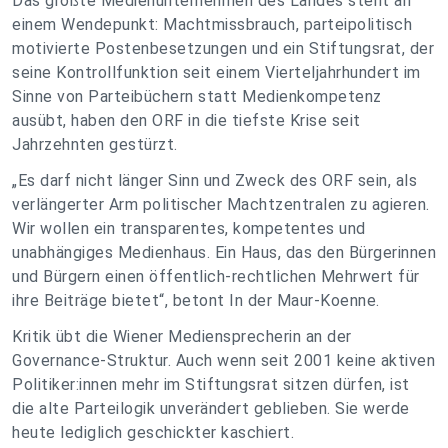
Das größte Medienunternehmen des Landes steht an
einem Wendepunkt: Machtmissbrauch, parteipolitisch
motivierte Postenbesetzungen und ein Stiftungsrat, der
seine Kontrollfunktion seit einem Vierteljahrhundert im
Sinne von Parteibüchern statt Medienkompetenz
ausübt, haben den ORF in die tiefste Krise seit
Jahrzehnten gestürzt.
„Es darf nicht länger Sinn und Zweck des ORF sein, als
verlängerter Arm politischer Machtzentralen zu agieren.
Wir wollen ein transparentes, kompetentes und
unabhängiges Medienhaus. Ein Haus, das den Bürgerinnen
und Bürgern einen öffentlich-rechtlichen Mehrwert für
ihre Beiträge bietet“, betont In der Maur-Koenne.
Kritik übt die Wiener Mediensprecherin an der
Governance-Struktur. Auch wenn seit 2001 keine aktiven
Politiker:innen mehr im Stiftungsrat sitzen dürfen, ist
die alte Parteilogik unverändert geblieben. Sie werde
heute lediglich geschickter kaschiert.