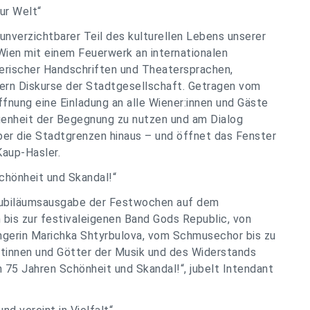
ur Welt“
unverzichtbarer Teil des kulturellen Lebens unserer
Wien mit einem Feuerwerk an internationalen
erischer Handschriften und Theatersprachen,
ern Diskurse der Stadtgesellschaft. Getragen vom
öffnung eine Einladung an alle Wiener:innen und Gäste
genheit der Begegnung zu nutzen und am Dialog
ber die Stadtgrenzen hinaus – und öffnet das Fenster
Kaup-Hasler.
Schönheit und Skandal!“
e Jubiläumsausgabe der Festwochen auf dem
 bis zur festivaleigenen Band Gods Republic, von
ängerin Marichka Shtyrbulova, vom Schmusechor bis zu
ttinnen und Götter der Musik und des Widerstands
n 75 Jahren Schönheit und Skandal!“, jubelt Intendant