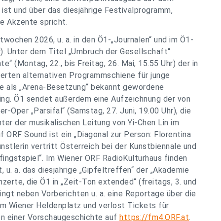
 ist und über das diesjährige Festivalprogramm,
he Akzente spricht.
twochen 2026, u. a. in den Ö1-„Journalen“ und im Ö1-
hr). Unter dem Titel „Umbruch der Gesellschaft“
e“ (Montag, 22., bis Freitag, 26. Mai, 15.55 Uhr) der in
ierten alternativen Programmschiene für junge
ie als „Arena-Besetzung“ bekannt gewordene
nging. Ö1 sendet außerdem eine Aufzeichnung der von
-Oper „Parsifal“ (Samstag, 27. Juni, 19.00 Uhr), die
r der musikalischen Leitung von Yi-Chen Lin im
 ORF Sound ist ein „Diagonal zur Person: Florentina
stlerin vertritt Österreich bei der Kunstbiennale und
fingstspiel“. Im Wiener ORF RadioKulturhaus finden
 u. a. das diesjährige „Gipfeltreffen“ der „Akademie
rte, die Ö1 in „Zeit-Ton extended“ (freitags, 3. und
ringt neben Vorberichten u. a. eine Reportage über die
m Wiener Heldenplatz und verlost Tickets für
n einer Vorschaugeschichte auf
https://fm4.ORF.at
.