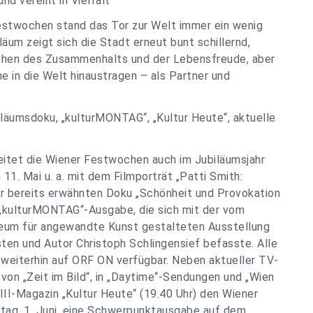
nd vereint in Vielfalt“
estwochen stand das Tor zur Welt immer ein wenig
läum zeigt sich die Stadt erneut bunt schillernd,
Zeichen des Zusammenhalts und der Lebensfreude, aber
e in die Welt hinaustragen – als Partner und
läumsdoku, „kulturMONTAG“, „Kultur Heute“, aktuelle
eitet die Wiener Festwochen auch im Jubiläumsjahr
1. Mai u. a. mit dem Filmporträt „Patti Smith:
er bereits erwähnten Doku „Schönheit und Provokation
 „kulturMONTAG“-Ausgabe, die sich mit der vom
seum für angewandte Kunst gestalteten Ausstellung
sten und Autor Christoph Schlingensief befasste. Alle
weiterhin auf ORF ON verfügbar. Neben aktueller TV-
von „Zeit im Bild“, in „Daytime“-Sendungen und „Wien
III-Magazin „Kultur Heute“ (19.40 Uhr) den Wiener
ag, 1. Juni, eine Schwerpunktausgabe auf dem