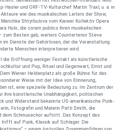
estellt. Gemeinsam mit Festwochen-Intendant Milo
p-Hasler und ORF-TV-Kulturchef Martin Traxl, u. a. in
Akteure wie des musikalischen Leiters der Show,
n Marichka Shtyrbulova vom Kiewer Kollektiv Opera
ra Hulo, die coram publico ihren musikalischen
“ – zum Besten gab, weiters Countertenor Steve
 im Dienste der Gehörlosen, der die Veranstaltung
nderte Menschen interpretieren wird.
 die Eröffnung weniger Festakt als künstlerische
ochkultur und Pop, Ritual und Gegenwart, Ernst und
 Dem Wiener Heldenplatz als große Bühne für das
esonderer Weise mit der Idee von Erinnerung,
en ist, eine spezielle Bedeutung zu. Im Zentrum der
 ihre künstlerische Unabhängigkeit, politischen
ock und Widerstand bekannte US-amerikanische Punk-
erin, Fotografin und Malerin Patti Smith, die
d dem Schmusechor auftritt. Das Konzept des
trifft auf Punk, Klassik auf Schlager. Die
retismus“ – einem lustvollen Zusammenführen von