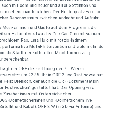
 auch mit dem Bild neuer und alter Göttinnen und
immen nebeneinanderstehen. Der Heldenplatz wird so
licher Resonanzraum zwischen Andacht und Aufruhr.
e Musiker:innen und Gäste auf dem Programm, die
eitern – darunter etwa das Duo Cari Cari mit seinem
rachigem Rap, Lara Hulo mit rotzig-intimem
, performative Metal-Intervention und viele mehr. So
ion als Stadt der kulturellen Mischformen zeigt:
 unberechenbar.
rträgt der ORF die Eröffnung der 75. Wiener
itversetzt um 22.35 Uhr in ORF 2 und 3sat sowie auf
 Felix Breisach, der auch die ORF-Dokumentation
er Festwochen“ gestaltet hat. Das Opening wird
e Zuseher:innen mit Österreichischer
ÖGS-Dolmetscherinnen und -Dolmetschern live
atellit und Kabel), ORF 2 W (in SD via Antenne) und