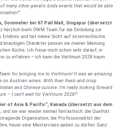
nk of many other generic body events that would be able
anisation!”
, Sommelier bei 67 Pall Mall, Singapur (übersetzt
z herzlich beim ÖWM Team für die Einladung zur
 Erlebnis und hat meine Sicht auf österreichische
und knackigen Charakter passen sie meiner Meinung
chen Küche. Ich freue mich schon sehr darauf, in
ne zu erfahren – ich kann die VieVinum 2028 kaum
e Team for bringing me to VieVinum! It was an amazing
 on Austrian wines. With their fresh and crisp
r Indian and Chinese cuisine. I’m really looking forward
ure – I can’t wait for VieVinum 2028!”
ier of Asia & Pacific“, Kanada (übersetzt aus dem
 und sie war wieder einmal fantastisch: die Qualität
orragende Organisation, die Professionalität der
hre, heuer eine Masterclass geben zu dürfen. Ganz