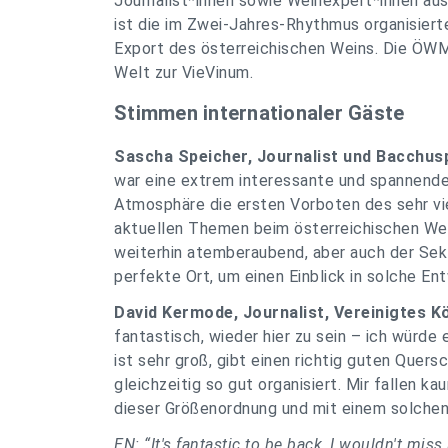
Journalist*innen sowie Weinexpert*innen au
ist die im Zwei-Jahres-Rhythmus organisiert
Export des österreichischen Weins. Die ÖWM 
Welt zur VieVinum.
Stimmen internationaler Gäste
Sascha Speicher, Journalist und Bacchusp
war eine extrem interessante und spannende
Atmosphäre die ersten Vorboten des sehr vi
aktuellen Themen beim österreichischen Wein
weiterhin atemberaubend, aber auch der Sekt
perfekte Ort, um einen Einblick in solche E
David Kermode, Journalist, Vereinigtes K
fantastisch, wieder hier zu sein – ich würde
ist sehr groß, gibt einen richtig guten Quers
gleichzeitig so gut organisiert. Mir fallen k
dieser Größenordnung und mit einem solche
EN: “It's fantastic to be back, I wouldn't miss 