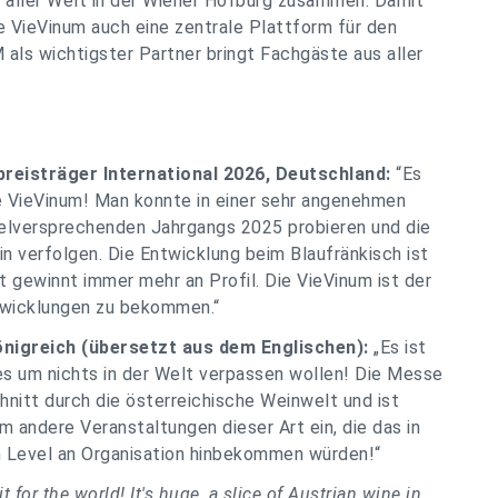
s aller Welt in der Wiener Hofburg zusammen. Damit
e VieVinum auch eine zentrale Plattform für den
als wichtigster Partner bringt Fachgäste aus aller
reisträger International 2026, Deutschland:
“Es
 VieVinum! Man konnte in einer sehr angenehmen
elversprechenden Jahrgangs 2025 probieren und die
 verfolgen. Die Entwicklung beim Blaufränkisch ist
 gewinnt immer mehr an Profil. Die VieVinum ist der
ntwicklungen zu bekommen.“
önigreich (übersetzt aus dem Englischen):
„Es ist
 es um nichts in der Welt verpassen wollen! Die Messe
chnitt durch die österreichische Weinwelt und ist
aum andere Veranstaltungen dieser Art ein, die das in
n Level an Organisation hinbekommen würden!“
it for the world! It's huge, a slice of Austrian wine in