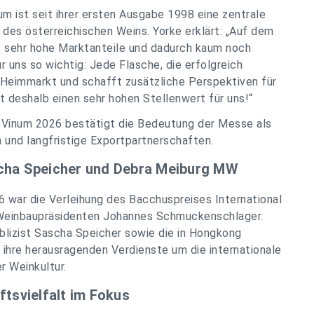
m ist seit ihrer ersten Ausgabe 1998 eine zentrale
 des österreichischen Weins. Yorke erklärt: „Auf dem
s sehr hohe Marktanteile und dadurch kaum noch
 uns so wichtig: Jede Flasche, die erfolgreich
n Heimmarkt und schafft zusätzliche Perspektiven für
t deshalb einen sehr hohen Stellenwert für uns!“
ieVinum 2026 bestätigt die Bedeutung der Messe als
und langfristige Exportpartnerschaften.
scha Speicher und Debra Meiburg MW
 war die Verleihung des Bacchuspreises International
n Weinbaupräsidenten Johannes Schmuckenschlager.
lizist Sascha Speicher sowie die in Hongkong
ihre herausragenden Verdienste um die internationale
r Weinkultur.
ftsvielfalt im Fokus