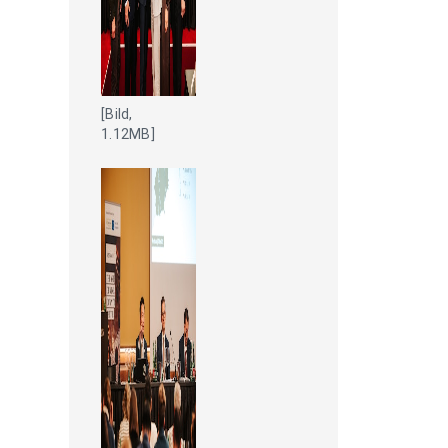
[Bild,
1.12MB]