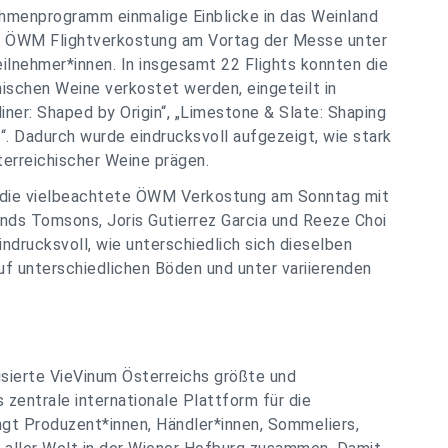
hmenprogramm einmalige Einblicke in das Weinland
oße ÖWM Flightverkostung am Vortag der Messe unter
eilnehmer*innen. In insgesamt 22 Flights konnten die
ischen Weine verkostet werden, eingeteilt in
ner: Shaped by Origin“, „Limestone & Slate: Shaping
“. Dadurch wurde eindrucksvoll aufgezeigt, wie stark
erreichischer Weine prägen.
h die vielbeachtete ÖWM Verkostung am Sonntag mit
ds Tomsons, Joris Gutierrez Garcia und Reeze Choi
ndrucksvoll, wie unterschiedlich sich dieselben
f unterschiedlichen Böden und unter variierenden
isierte VieVinum Österreichs größte und
 zentrale internationale Plattform für die
ngt Produzent*innen, Händler*innen, Sommeliers,