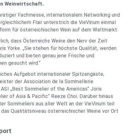
en Weinwirtschaft.
karätiger Fachmesse, internationalem Networking und
leichlichem Flair unterstrich die VieVinum einmal
ttform für österreichischen Wein auf dem Weltmarkt.
lich, dass Österreichs Weine den Nerv der Zeit
is Yorke. „Sie stehen für höchste Qualität, werden
ziert und bieten genau jene Frische und
inen gesucht wird.“
ches Aufgebot internationaler Spitzengäste,
ister der Association de la Sommellerie
 ASI „Best Sommelier of the Americas“ Joris
ier of Asia & Pacific“ Reeze Choi. Darüber hinaus
 Sommeliers aus aller Welt an der VieVinum teil
d das Qualitätsniveau österreichischer Weine vor Ort
port