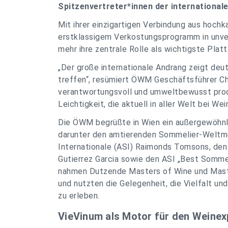
Spitzenvertreter*innen der international
Mit ihrer einzigartigen Verbindung aus hoch
erstklassigem Verkostungsprogramm in unverg
mehr ihre zentrale Rolle als wichtigste Pla
„Der große internationale Andrang zeigt deut
treffen“, resümiert ÖWM Geschäftsführer Chr
verantwortungsvoll und umweltbewusst produ
Leichtigkeit, die aktuell in aller Welt bei We
Die ÖWM begrüßte in Wien ein außergewöhnli
darunter den amtierenden Sommelier-Weltme
Internationale (ASI) Raimonds Tomsons, den
Gutierrez Garcia sowie den ASI „Best Sommel
nahmen Dutzende Masters of Wine und Master
und nutzten die Gelegenheit, die Vielfalt un
zu erleben.
VieVinum als Motor für den Weinex