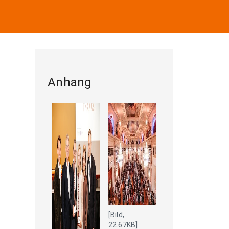
Anhang
[Bild,
22.67KB]