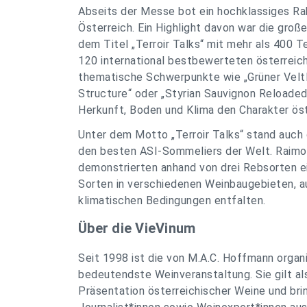
Abseits der Messe bot ein hochklassiges Ra
Österreich. Ein Highlight davon war die gr
dem Titel „Terroir Talks“ mit mehr als 400 T
120 international bestbewerteten österreich
thematische Schwerpunkte wie „Grüner Veltli
Structure“ oder „Styrian Sauvignon Reloaded
Herkunft, Boden und Klima den Charakter öst
Unter dem Motto „Terroir Talks“ stand auc
den besten ASI-Sommeliers der Welt. Raimon
demonstrierten anhand von drei Rebsorten ei
Sorten in verschiedenen Weinbaugebieten, au
klimatischen Bedingungen entfalten.
Über die VieVinum
Seit 1998 ist die von M.A.C. Hoffmann organ
bedeutendste Weinveranstaltung. Sie gilt als
Präsentation österreichischer Weine und bri