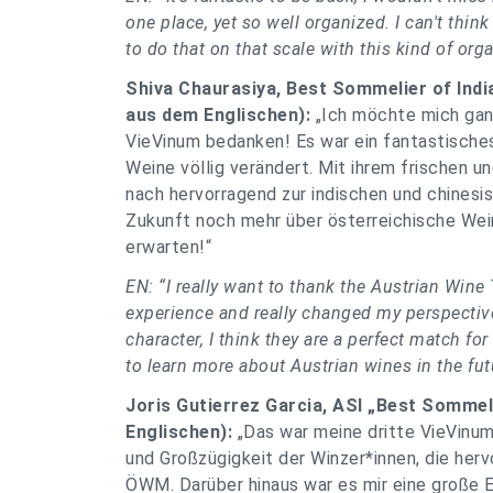
one place, yet so well organized. I can't thi
to do that on that scale with this kind of org
Shiva Chaurasiya, Best Sommelier of India
aus dem Englischen):
„Ich möchte mich gan
VieVinum bedanken! Es war ein fantastisches
Weine völlig verändert. Mit ihrem frischen 
nach hervorragend zur indischen und chinesis
Zukunft noch mehr über österreichische Wei
erwarten!“
EN: “I really want to thank the Austrian Win
experience and really changed my perspective
character, I think they are a perfect match fo
to learn more about Austrian wines in the fut
Joris Gutierrez Garcia, ASI „Best Sommel
Englischen):
„Das war meine dritte VieVinum,
und Großzügigkeit der Winzer*innen, die herv
ÖWM. Darüber hinaus war es mir eine große E