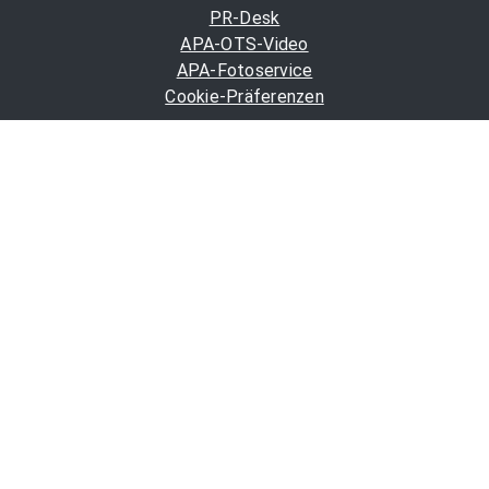
PR-Desk
APA-OTS-Video
APA-Fotoservice
Cookie-Präferenzen
OTS-App
Channels
Politik
Wirtschaft
Finanzen
Chronik
Kultur