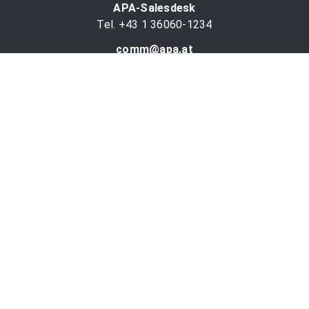
APA-Salesdesk
Tel. +43 1 36060-1234
comm@apa.at
Services
PR-Desk
APA-OTS-Video
APA-Fotoservice
Cookie-Präferenzen
OTS-App