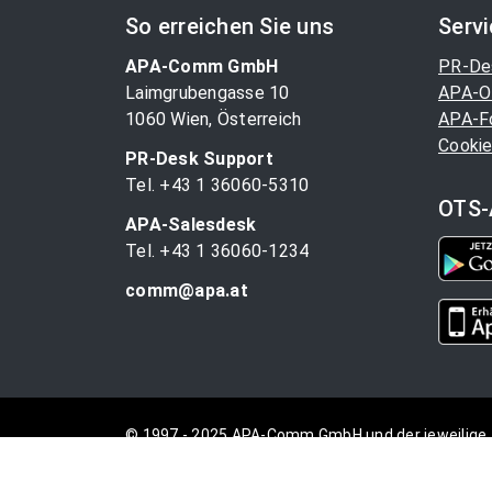
So erreichen Sie uns
Serv
APA-Comm GmbH
PR-De
Laimgrubengasse 10
APA-O
1060 Wien, Österreich
APA-F
Cookie
PR-Desk Support
Tel. +43 1 36060-5310
OTS-
APA-Salesdesk
Tel. +43 1 36060-1234
comm@apa.at
© 1997 - 2025 APA-Comm GmbH und der jeweilige 
vorbehalten.