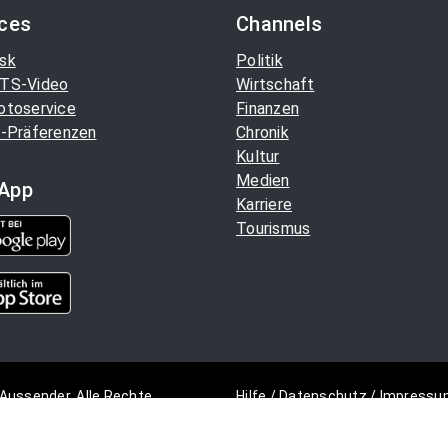
ices
Channels
sk
Politik
TS-Video
Wirtschaft
otoservice
Finanzen
-Präferenzen
Chronik
Kultur
Medien
App
Karriere
Tourismus
Aussender. Alle Rechte
Hilfe
/
Datenschutz
/
Impressu
Copyright