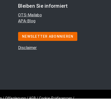
Bleiben Sie informiert
OTS-Mailabo
APA-Blog
NEWSLETTER ABONNIEREN
Disclaimer
m
/
Offenlegung
/
AGB
/
Cookie-Präferenzen
/