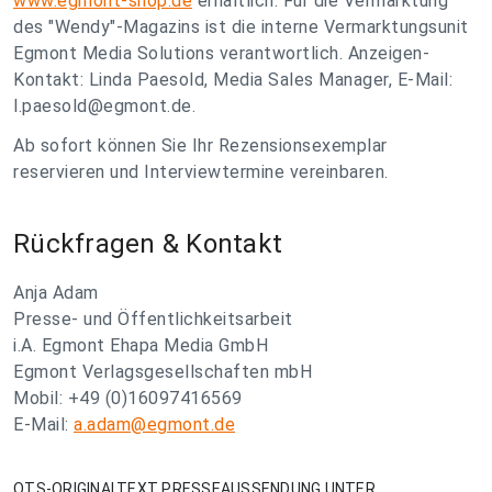
www.egmont-shop.de
erhältlich. Für die Vermarktung
des "Wendy"-Magazins ist die interne Vermarktungsunit
Egmont Media Solutions verantwortlich. Anzeigen-
Kontakt: Linda Paesold, Media Sales Manager, E-Mail:
l.paesold@egmont.de
.
Ab sofort können Sie Ihr Rezensionsexemplar
reservieren und Interviewtermine vereinbaren.
Rückfragen & Kontakt
Anja Adam
Presse- und Öffentlichkeitsarbeit
i.A. Egmont Ehapa Media GmbH
Egmont Verlagsgesellschaften mbH
Mobil: +49 (0)16097416569
E-Mail:
a.adam@egmont.de
OTS-ORIGINALTEXT PRESSEAUSSENDUNG UNTER