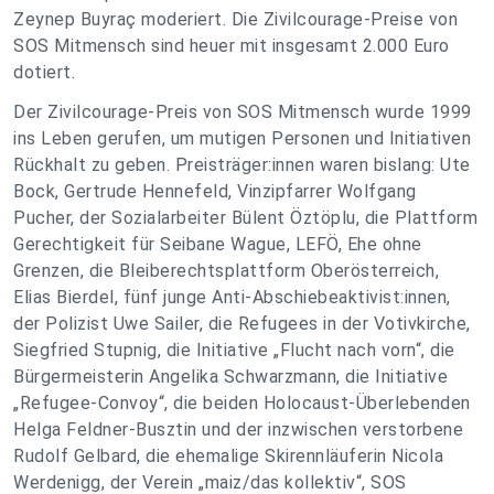
Zeynep Buyraç moderiert. Die Zivilcourage-Preise von
SOS Mitmensch sind heuer mit insgesamt 2.000 Euro
dotiert.
Der Zivilcourage-Preis von SOS Mitmensch wurde 1999
ins Leben gerufen, um mutigen Personen und Initiativen
Rückhalt zu geben. Preisträger:innen waren bislang: Ute
Bock, Gertrude Hennefeld, Vinzipfarrer Wolfgang
Pucher, der Sozialarbeiter Bülent Öztöplu, die Plattform
Gerechtigkeit für Seibane Wague, LEFÖ, Ehe ohne
Grenzen, die Bleiberechtsplattform Oberösterreich,
Elias Bierdel, fünf junge Anti-Abschiebeaktivist:innen,
der Polizist Uwe Sailer, die Refugees in der Votivkirche,
Siegfried Stupnig, die Initiative „Flucht nach vorn“, die
Bürgermeisterin Angelika Schwarzmann, die Initiative
„Refugee-Convoy“, die beiden Holocaust-Überlebenden
Helga Feldner-Busztin und der inzwischen verstorbene
Rudolf Gelbard, die ehemalige Skirennläuferin Nicola
Werdenigg, der Verein „maiz/das kollektiv“, SOS