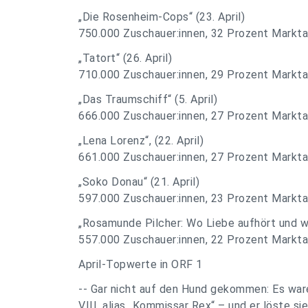
„Die Rosenheim-Cops“ (23. April)
750.000 Zuschauer:innen, 32 Prozent Markta
„Tatort“ (26. April)
710.000 Zuschauer:innen, 29 Prozent Markta
„Das Traumschiff“ (5. April)
666.000 Zuschauer:innen, 27 Prozent Markta
„Lena Lorenz“, (22. April)
661.000 Zuschauer:innen, 27 Prozent Markta
„Soko Donau“ (21. April)
597.000 Zuschauer:innen, 23 Prozent Markta
„Rosamunde Pilcher: Wo Liebe aufhört und wo 
557.000 Zuschauer:innen, 22 Prozent Markta
April-Topwerte in ORF 1
-- Gar nicht auf den Hund gekommen: Es ware
VIII. alias „Kommissar Rex“ – und er löste sie