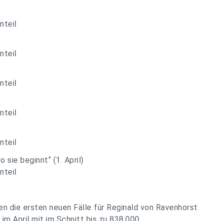
nteil
nteil
nteil
nteil
nteil
sie beginnt“ (1. April)
nteil
n die ersten neuen Fälle für Reginald von Ravenhorst
 im April mit im Schnitt bis zu 838.000