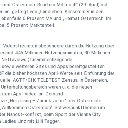
imat Österreich: Rund um Mittersill“ (29. April) mit
il an, gefolgt von „Landleben: Almsommer in den
i ebenfalls 6 Prozent MA und „Heimat Österreich: Im
bei 5 Prozent Marktanteil.
F-Videostreams, insbesondere durch die Nutzung über
gesamt 446 Millionen Nutzungsminuten, 90 Millionen
nen Nettoviews (zusammenhängende
 sowie weiteren Sites und Apps bereitgestellten
die bisher höchsten April-Werte seit Einführung der
uelle: AGTT/GfK TELETEST Zensus, in Österreich,
d Unterhaltungsbereich waren u. a. die neuen
rkstem April-Video-on-Demand
ze „Herzklang – Zurück zu mir“, der Österreich-
d „Willkommen Österreich“. Schwerpunktthemen im
der Nahost-Konflikt, beim Sport der Vienna City
adies Linz mit Lilli Tagger.