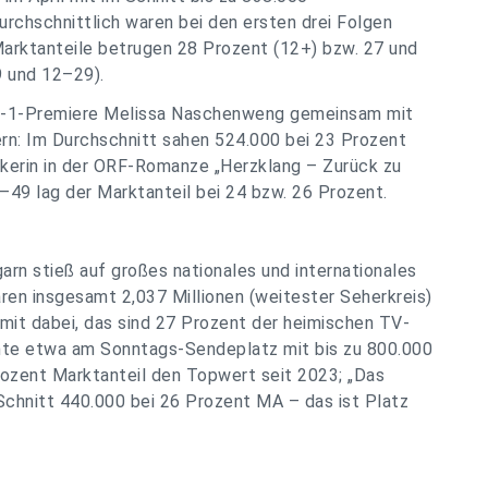
urchschnittlich waren bei den ersten drei Folgen
Marktanteile betrugen 28 Prozent (12+) bzw. 27 und
9 und 12–29).
 ORF-1-Premiere Melissa Naschenweng gemeinsam mit
rn: Im Durchschnitt sahen 524.000 bei 23 Prozent
ikerin in der ORF-Romanze „Herzklang – Zurück zu
–49 lag der Marktanteil bei 24 bzw. 26 Prozent.
arn stieß auf großes nationales und internationales
aren insgesamt 2,037 Millionen (weitester Seherkreis)
“ mit dabei, das sind 27 Prozent der heimischen TV-
ichte etwa am Sonntags-Sendeplatz mit bis zu 800.000
rozent Marktanteil den Topwert seit 2023; „Das
Schnitt 440.000 bei 26 Prozent MA – das ist Platz