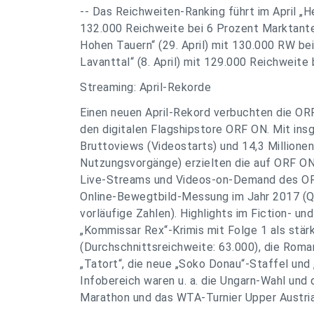
-- Das Reichweiten-Ranking führt im April „He
132.000 Reichweite bei 6 Prozent Marktante
Hohen Tauern“ (29. April) mit 130.000 RW be
Lavanttal“ (8. April) mit 129.000 Reichweite 
Streaming: April-Rekorde
Einen neuen April-Rekord verbuchten die OR
den digitalen Flagshipstore ORF ON. Mit ins
Bruttoviews (Videostarts) und 14,3 Millio
Nutzungsvorgänge) erzielten die auf ORF ON
Live-Streams und Videos-on-Demand des ORF 
Online-Bewegtbild-Messung im Jahr 2017 (Q
vorläufige Zahlen). Highlights im Fiction- un
„Kommissar Rex“-Krimis mit Folge 1 als stä
(Durchschnittsreichweite: 63.000), die Roman
„Tatort“, die neue „Soko Donau“-Staffel un
Infobereich waren u. a. die Ungarn-Wahl und 
Marathon und das WTA-Turnier Upper Austria L