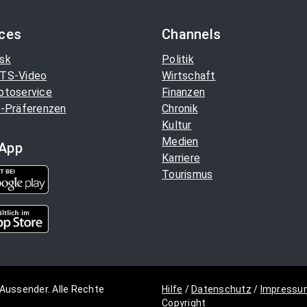
ices
Channels
sk
Politik
TS-Video
Wirtschaft
otoservice
Finanzen
-Präferenzen
Chronik
Kultur
Medien
App
Karriere
Tourismus
Aussender. Alle Rechte
Hilfe
/
Datenschutz
/
Impressu
Copyright