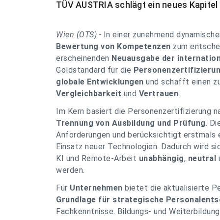
TÜV AUSTRIA schlägt ein neues Kapitel
Wien (OTS) -
In einer zunehmend dynamischen 
Bewertung von Kompetenzen
zum entsche
erscheinenden
Neuausgabe der internatio
Goldstandard für die
Personenzertifizieru
globale Entwicklungen
und schafft einen z
Vergleichbarkeit
und
Vertrauen
.
Im Kern basiert die Personenzertifizierung 
Trennung von Ausbildung und Prüfung
. D
Anforderungen und berücksichtigt erstmals 
Einsatz neuer Technologien. Dadurch wird si
KI und Remote-Arbeit
unabhängig
,
neutral
werden.
Für
Unternehmen
bietet die aktualisierte P
Grundlage für strategische Personalent
Fachkenntnisse. Bildungs- und Weiterbildung