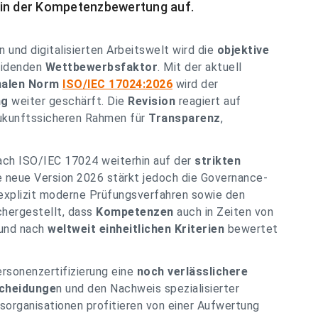
 in der Kompetenzbewertung auf.
und digitalisierten Arbeitswelt wird die
objektive
idenden
Wettbewerbsfaktor
. Mit der aktuell
nalen Norm
ISO/IEC 17024:2026
wird der
ng
weiter geschärft. Die
Revision
reagiert auf
ukunftssicheren Rahmen für
Transparenz
,
nach ISO/IEC 17024 weiterhin auf der
strikten
ie neue Version 2026 stärkt jedoch die Governance-
explizit moderne Prüfungsverfahren sowie den
chergestellt, dass
Kompetenzen
auch in Zeiten von
und nach
weltweit einheitlichen Kriterien
bewertet
ersonenzertifizierung eine
noch verlässlichere
scheidunge
n und den Nachweis spezialisierter
sorganisationen profitieren von einer Aufwertung