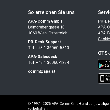
So erreichen Sie uns
Serv
APA-Comm GmbH
PR-De
Laimgrubengasse 10
APA-O
1060 Wien, Österreich
APA-F
Cookie
PR-Desk Support
Tel. +43 1 36060-5310
OTS-
APA-Salesdesk
Tel. +43 1 36060-1234
comm@apa.at
© 1997 - 2025 APA-Comm GmbH und der jeweilige 
vorbehalten.