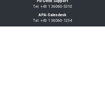
PR-Desk Support
Tel. +43 1 36060-5310
APA-Salesdesk
Tel. +43 1 36060-1234
comm@apa.at
Services
PR-Desk
APA-OTS-Video
APA-Fotoservice
Cookie-Präferenzen
OTS-App