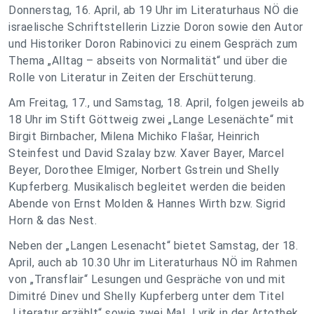
Donnerstag, 16. April, ab 19 Uhr im Literaturhaus NÖ die
israelische Schriftstellerin Lizzie Doron sowie den Autor
und Historiker Doron Rabinovici zu einem Gespräch zum
Thema „Alltag – abseits von Normalität“ und über die
Rolle von Literatur in Zeiten der Erschütterung.
Am Freitag, 17., und Samstag, 18. April, folgen jeweils ab
18 Uhr im Stift Göttweig zwei „Lange Lesenächte“ mit
Birgit Birnbacher, Milena Michiko Flašar, Heinrich
Steinfest und David Szalay bzw. Xaver Bayer, Marcel
Beyer, Dorothee Elmiger, Norbert Gstrein und Shelly
Kupferberg. Musikalisch begleitet werden die beiden
Abende von Ernst Molden & Hannes Wirth bzw. Sigrid
Horn & das Nest.
Neben der „Langen Lesenacht“ bietet Samstag, der 18.
April, auch ab 10.30 Uhr im Literaturhaus NÖ im Rahmen
von „Transflair“ Lesungen und Gespräche von und mit
Dimitré Dinev und Shelly Kupferberg unter dem Titel
„Literatur erzählt“ sowie zwei Mal „Lyrik in der Artothek