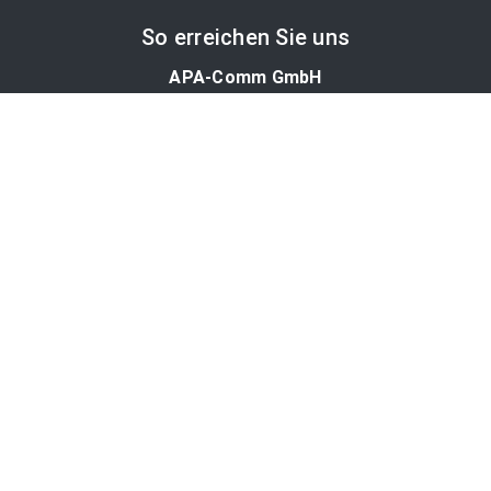
So erreichen Sie uns
APA-Comm GmbH
Laimgrubengasse 10
1060 Wien, Österreich
PR-Desk Support
Tel. +43 1 36060-5310
APA-Salesdesk
Tel. +43 1 36060-1234
comm@apa.at
Services
PR-Desk
APA-OTS-Video
APA-Fotoservice
Cookie-Präferenzen