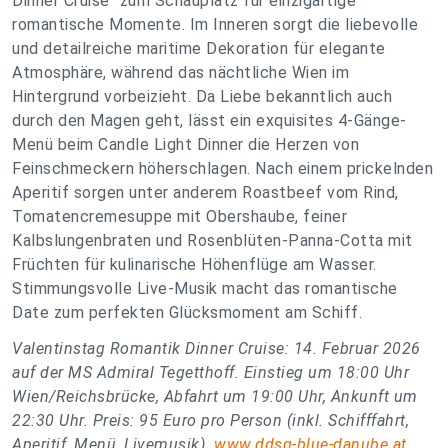
Dinner Cruise“ zum Schauplatz für einzigartige
romantische Momente. Im Inneren sorgt die liebevolle
und detailreiche maritime Dekoration für elegante
Atmosphäre, während das nächtliche Wien im
Hintergrund vorbeizieht. Da Liebe bekanntlich auch
durch den Magen geht, lässt ein exquisites 4-Gänge-
Menü beim Candle Light Dinner die Herzen von
Feinschmeckern höherschlagen. Nach einem prickelnden
Aperitif sorgen unter anderem Roastbeef vom Rind,
Tomatencremesuppe mit Obershaube, feiner
Kalbslungenbraten und Rosenblüten-Panna-Cotta mit
Früchten für kulinarische Höhenflüge am Wasser.
Stimmungsvolle Live-Musik macht das romantische
Date zum perfekten Glücksmoment am Schiff.
Valentinstag Romantik Dinner Cruise: 14. Februar 2026
auf der MS Admiral Tegetthoff. Einstieg um 18:00 Uhr
Wien/Reichsbrücke, Abfahrt um 19:00 Uhr, Ankunft um
22:30 Uhr. Preis: 95 Euro pro Person (inkl. Schifffahrt,
Aperitif, Menü, Livemusik).
www.ddsg-blue-danube.at