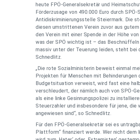
heute FPÖ-Generalsekretär und Heimatschut
Förderzusage von 490.000 Euro durch SPÖ-So
Antidiskriminierungsstelle Steiermark. Die s
diesen umstrittenen Verein zuvor aus gutem 
den Verein mit einer Spende in der Höhe von 
was der SPÖ wichtig ist – das Beschnüffeln r
massiv unter der Teuerung leiden, steht bei 
Schnedlitz.
„Die rote Sozialministerin beweist einmal m
Projekten für Menschen mit Behinderungen d
Budgetsituation verweist, wird fast eine ha
verschleudert, der nämlich auch von SPÖ-Gel
als eine linke Gesinnungspolizei zu installier
Steuerzahler und insbesondere für jene, die 
angewiesen sind“, so Schnedlitz.
Für den FPÖ-Generalsekretär sei es untragb
Plattform“ finanziert werde. Wer nicht dem 
wird zum ‚Hater‘ oder ‚Extremisten‘ gestemp