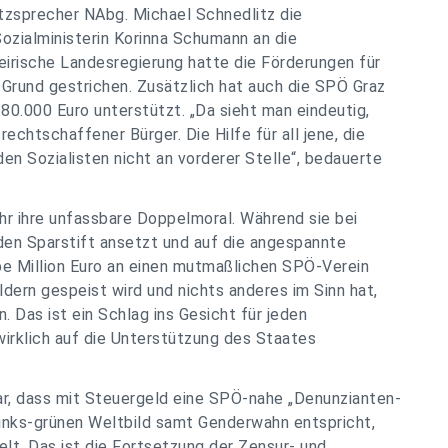
zsprecher NAbg. Michael Schnedlitz die
zialministerin Korinna Schumann an die
teirische Landesregierung hatte die Förderungen für
Grund gestrichen. Zusätzlich hat auch die SPÖ Graz
80.000 Euro unterstützt. „Da sieht man eindeutig,
echtschaffener Bürger. Die Hilfe für all jene, die
den Sozialisten nicht an vorderer Stelle“, bedauerte
ehr ihre unfassbare Doppelmoral. Während sie bei
en Sparstift ansetzt und auf die angespannte
lbe Million Euro an einen mutmaßlichen SPÖ-Verein
dern gespeist wird und nichts anderes im Sinn hat,
en. Das ist ein Schlag ins Gesicht für jeden
wirklich auf die Unterstützung des Staates
ar, dass mit Steuergeld eine SPÖ-nahe „Denunzianten-
links-grünen Weltbild samt Genderwahn entspricht,
elt. Das ist die Fortsetzung der Zensur- und