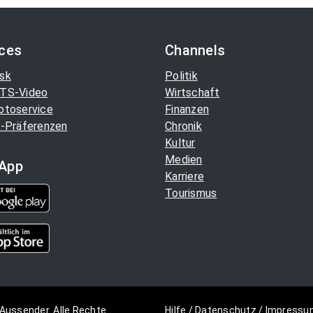
ices
Channels
sk
Politik
TS-Video
Wirtschaft
otoservice
Finanzen
-Präferenzen
Chronik
Kultur
Medien
App
Karriere
Tourismus
Aussender. Alle Rechte
Hilfe
/
Datenschutz
/
Impressu