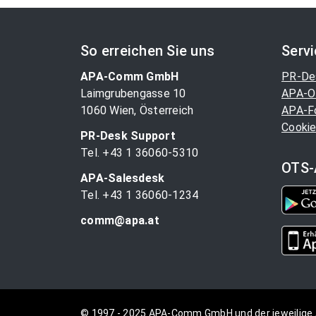
So erreichen Sie uns
Serv
APA-Comm GmbH
PR-De
Laimgrubengasse 10
APA-O
1060 Wien, Österreich
APA-F
Cookie
PR-Desk Support
Tel. +43 1 36060-5310
OTS-
APA-Salesdesk
Tel. +43 1 36060-1234
comm@apa.at
© 1997 - 2025 APA-Comm GmbH und der jeweilige 