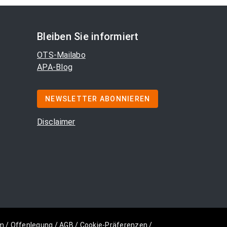
Bleiben Sie informiert
OTS-Mailabo
APA-Blog
NEWSLETTER ABONNIEREN
Disclaimer
m
/
Offenlegung
/
AGB
/
Cookie-Präferenzen
/