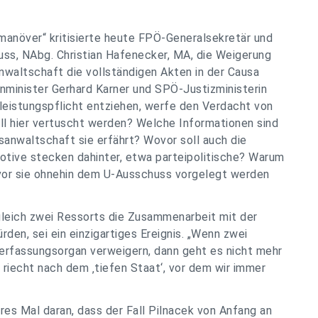
anöver“ kritisierte heute FPÖ-Generalsekretär und
uss, NAbg. Christian Hafenecker, MA, die Weigerung
anwaltschaft die vollständigen Akten in der Causa
nminister Gerhard Karner und SPÖ-Justizministerin
leistungspflicht entziehen, werfe den Verdacht von
ll hier vertuscht werden? Welche Informationen sind
ksanwaltschaft sie erfährt? Wovor soll auch die
otive stecken dahinter, etwa parteipolitische? Warum
vor sie ohnehin dem U-Ausschuss vorgelegt werden
gleich zwei Ressorts die Zusammenarbeit mit der
den, sei ein einzigartiges Ereignis. „Wenn zwei
erfassungsorgan verweigern, dann geht es nicht mehr
 riecht nach dem ‚tiefen Staat‘, vor dem wir immer
res Mal daran, dass der Fall Pilnacek von Anfang an