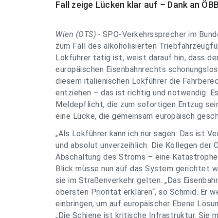
Fall zeige Lücken klar auf – Dank an ÖB
Wien (OTS) -
SPÖ-Verkehrssprecher im Bunde
zum Fall des alkoholisierten Triebfahrzeugführ
Lokführer tätig ist, weist darauf hin, dass d
europäischen Eisenbahnrechts schonungslos 
diesem italienischen Lokführer die Fahrbere
entziehen – das ist richtig und notwendig. E
Meldepflicht, die zum sofortigen Entzug sein
eine Lücke, die gemeinsam europäisch gesch
„Als Lokführer kann ich nur sagen: Das ist Ve
und absolut unverzeihlich. Die Kollegen der
Abschaltung des Stroms – eine Katastrophe v
Blick müsse nun auf das System gerichtet we
sie im Straßenverkehr gelten. „Das Eisenbah
obersten Priorität erklären“, so Schmid. Er
einbringen, um auf europäischer Ebene Lösu
„Die Schiene ist kritische Infrastruktur. Si