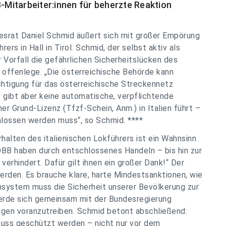
B-Mitarbeiter:innen für beherzte Reaktion
srat Daniel Schmid äußert sich mit großer Empörung
ers in Hall in Tirol. Schmid, der selbst aktiv als
er Vorfall die gefährlichen Sicherheitslücken des
offenlege. „Die österreichische Behörde kann
chtigung für das österreichische Streckennetz
s gibt aber keine automatische, verpflichtende
er Grund-Lizenz (Tfzf-Schein, Anm.) in Italien führt –
lossen werden muss“, so Schmid. ****
rhalten des italienischen Lokführers ist ein Wahnsinn
 ÖBB haben durch entschlossenes Handeln – bis hin zur
erhindert. Dafür gilt ihnen ein großer Dank!“ Der
rden. Es brauche klare, harte Mindestsanktionen, wie
nsystem muss die Sicherheit unserer Bevölkerung zur
 werde sich gemeinsam mit der Bundesregierung
ngen voranzutreiben. Schmid betont abschließend:
e muss geschützt werden – nicht nur vor dem