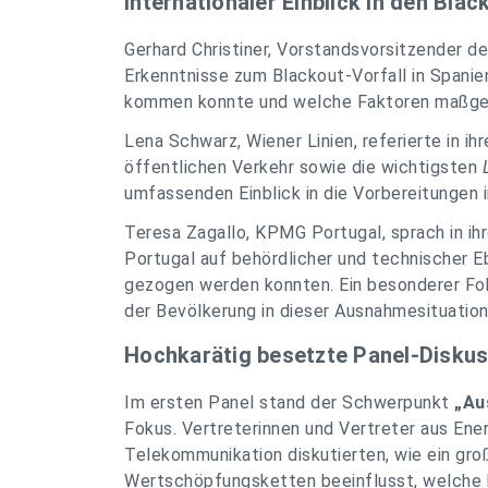
Internationaler Einblick in den Blac
Gerhard Christiner, Vorstandsvorsitzender der
Erkenntnisse zum Blackout-Vorfall in Spanien
kommen konnte und welche Faktoren maßgebl
Lena Schwarz, Wiener Linien, referierte in i
öffentlichen Verkehr sowie die wichtigsten
umfassenden Einblick in die Vorbereitungen i
Teresa Zagallo, KPMG Portugal, sprach in ih
Portugal auf behördlicher und technischer 
gezogen werden konnten. Ein besonderer Fo
der Bevölkerung in dieser Ausnahmesituation
Hochkarätig besetzte Panel-Disku
Im ersten Panel stand der Schwerpunkt
„Au
Fokus. Vertreterinnen und Vertreter aus Ene
Telekommunikation diskutierten, wie ein gr
Wertschöpfungsketten beeinflusst, welche b