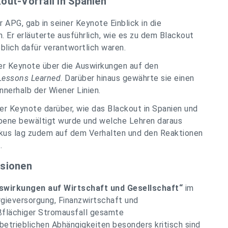
kout-Vorfall in Spanien
 APG, gab in seiner Keynote Einblick in die
. Er erläuterte ausführlich, wie es zu dem Blackout
ich dafür verantwortlich waren.
hrer Keynote über die Auswirkungen auf den
Lessons Learned
. Darüber hinaus gewährte sie einen
nnerhalb der Wiener Linien.
rer Keynote darüber, wie das Blackout in Spanien und
Ebene bewältigt wurde und welche Lehren daraus
kus lag zudem auf dem Verhalten und den Reaktionen
.
ssionen
swirkungen auf Wirtschaft und Gesellschaft“
im
rgieversorgung, Finanzwirtschaft und
oßflächiger Stromausfall gesamte
etrieblichen Abhängigkeiten besonders kritisch sind