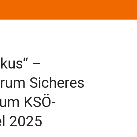
okus“ –
rum Sicheres
 zum KSÖ-
el 2025