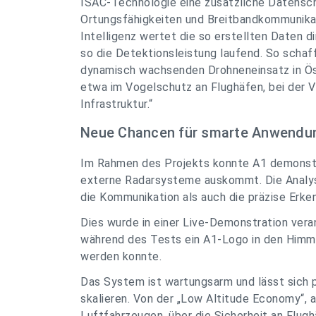
ISAC-Technologie eine zusätzliche Datensch
Ortungsfähigkeiten und Breitbandkommunikat
Intelligenz wertet die so erstellten Daten di
so die Detektionsleistung laufend. So schaf
dynamisch wachsenden Drohneneinsatz in Ös
etwa im Vogelschutz an Flughäfen, bei der 
Infrastruktur.“
Neue Chancen für smarte Anwendu
Im Rahmen des Projekts konnte A1 demonstr
externe Radarsysteme auskommt. Die Analy
die Kommunikation als auch die präzise Erke
Dies wurde in einer Live-Demonstration veran
während des Tests ein A1-Logo in den Himme
werden konnte.
Das System ist wartungsarm und lässt sich 
skalieren. Von der „Low Altitude Economy“,
Luftfahrzeugen, über die Sicherheit an Flugh