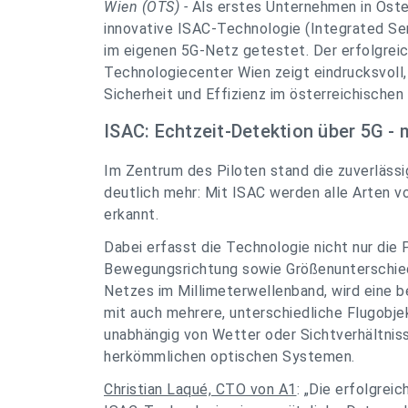
Wien (OTS) -
Als erstes Unternehmen in Öster
innovative ISAC-Technologie (Integrated Se
im eigenen 5G-Netz getestet. Der erfolgrei
Technologiecenter Wien zeigt eindrucksvoll
Sicherheit und Effizienz im österreichischen
ISAC: Echtzeit-Detektion über 5G -
Im Zentrum des Piloten stand die zuverläss
deutlich mehr: Mit ISAC werden alle Arten v
erkannt.
Dabei erfasst die Technologie nicht nur die 
Bewegungsrichtung sowie Größenunterschied
Netzes im Millimeterwellenband, wird eine b
mit auch mehrere, unterschiedliche Flugobje
unabhängig von Wetter oder Sichtverhältnisse
herkömmlichen optischen Systemen.
Christian Laqué, CTO von A1
: „Die erfolgrei