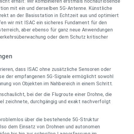
icht erhält: Wir kombinieren erstmals hochauflösende
ion mit ein und derselben 5G-Antenne. Künstliche
rekt an der Basisstation in Echtzeit aus und optimiert
fen wir mit ISAC ein sicheres Fundament für den
terreich, aber ebenso für ganz neue Anwendungen
Verkehrsüberwachung oder dem Schutz kritischer
ngen
ieren, dass ISAC ohne zusätzliche Sensoren oder
se der empfangenen 5G-Signale ermöglicht sowohl
nnung von Objekten im Nahbereich in einem Schritt.
schaulicht, bei der die Flugroute einer Drohne, die
l zeichnete, durchgängig und exakt nachverfolgt
problemlos über die bestehende 5G-Struktur
 also dem Einsatz von Drohnen und autonomen
äfen bis hin zur schnellen Lageerfassung im