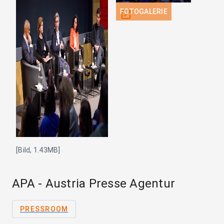
FOTOGALERIE
open_in_new
[Bild, 1.43MB]
APA - Austria Presse Agentur
PRESSROOM