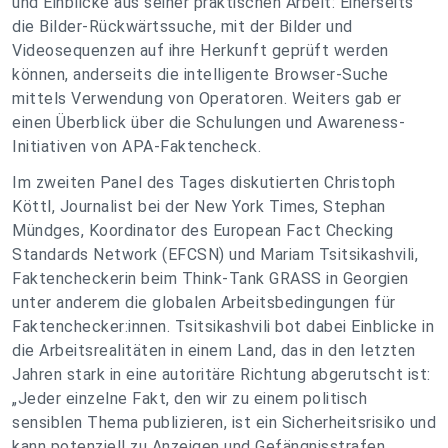
und Einblicke aus seiner praktischen Arbeit: Einerseits
die Bilder-Rückwärtssuche, mit der Bilder und
Videosequenzen auf ihre Herkunft geprüft werden
können, anderseits die intelligente Browser-Suche
mittels Verwendung von Operatoren. Weiters gab er
einen Überblick über die Schulungen und Awareness-
Initiativen von APA-Faktencheck.
Im zweiten Panel des Tages diskutierten Christoph
Köttl, Journalist bei der New York Times, Stephan
Mündges, Koordinator des European Fact Checking
Standards Network (EFCSN) und Mariam Tsitsikashvili,
Faktencheckerin beim Think-Tank GRASS in Georgien
unter anderem die globalen Arbeitsbedingungen für
Faktenchecker:innen. Tsitsikashvili bot dabei Einblicke in
die Arbeitsrealitäten in einem Land, das in den letzten
Jahren stark in eine autoritäre Richtung abgerutscht ist:
„Jeder einzelne Fakt, den wir zu einem politisch
sensiblen Thema publizieren, ist ein Sicherheitsrisiko und
kann potenziell zu Anzeigen und Gefängnisstrafen