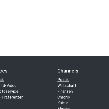
ices
Channels
sk
Politik
TS-Video
Wirtschaft
otoservice
Finanzen
-Präferenzen
Chronik
Kultur
Medien