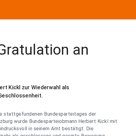
Gratulation an
bert Kickl zur Wiederwahl als
Geschlossenheit.
e stattgefundenen Bundesparteitages der
alzburg wurde Bundesparteiobmann Herbert Kickl mit
ndrucksvoll in seinem Amt bestätigt. Die
al mehr als geschlossene und geeinte Bewegung.