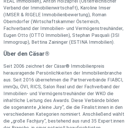
REAL Immobilien), Anton Holzapfel (Österreichischer
Verband der Immobilienwirtschaft), Karoline Imser
(IMSER & RIGELE Immobilienbewertung), Roman
Oberndorfer (Wirtschaftskammer Österreich,
Fachverband der Immobilien- und Vermögenstreuhänder,
Eugen Otto (OTTO Immobilien), Stephan Pasquali (3SI
Immogroup), Bettina Zaininger (ESTINA Immobilien).
Über den Cäsar®
Seit 2006 zeichnet der Cäsar® Immobilienpreis
herausragende Persönlichkeiten der Immobilienbranche
aus. Seit 2016 übernehmen die Partnerverbände FIABCI,
immQu, ÖVI, RICS, Salon Real und der Fachverband der
Immobilien- und Vermögenstreuhänder der WKO die
inhaltliche Leitung des Awards. Diese Verbände bilden
die sogenannte „kleine Jury“, die die Finalist:innen in den
verschiedenen Kategorien nominiert. Anschließend wählt
die „große Fachjury“, bestehend aus rund 35 Expert:innen
der Branche, in einer notariell beaufsichtigten