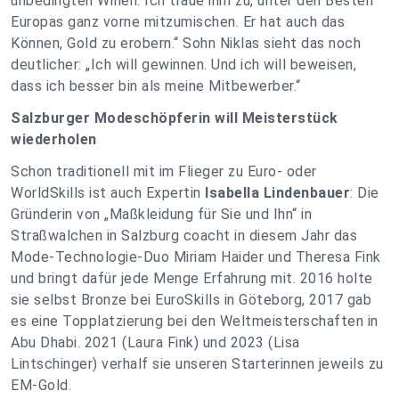
unbedingten Willen. Ich traue ihm zu, unter den Besten
Europas ganz vorne mitzumischen. Er hat auch das
Können, Gold zu erobern.“ Sohn Niklas sieht das noch
deutlicher: „Ich will gewinnen. Und ich will beweisen,
dass ich besser bin als meine Mitbewerber.“
Salzburger Modeschöpferin will Meisterstück
wiederholen
Schon traditionell mit im Flieger zu Euro- oder
WorldSkills ist auch Expertin
Isabella Lindenbauer
: Die
Gründerin von „Maßkleidung für Sie und Ihn“ in
Straßwalchen in Salzburg coacht in diesem Jahr das
Mode-Technologie-Duo Miriam Haider und Theresa Fink
und bringt dafür jede Menge Erfahrung mit. 2016 holte
sie selbst Bronze bei EuroSkills in Göteborg, 2017 gab
es eine Topplatzierung bei den Weltmeisterschaften in
Abu Dhabi. 2021 (Laura Fink) und 2023 (Lisa
Lintschinger) verhalf sie unseren Starterinnen jeweils zu
EM-Gold.