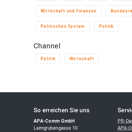
Wirtschaft und Finanzen
Bundesre
Politisches System
Politik
Channel
Politik
Wirtschaft
So erreichen Sie uns
Serv
APA-Comm GmbH
PR-De
Laimgrubengasse 10
APA-O