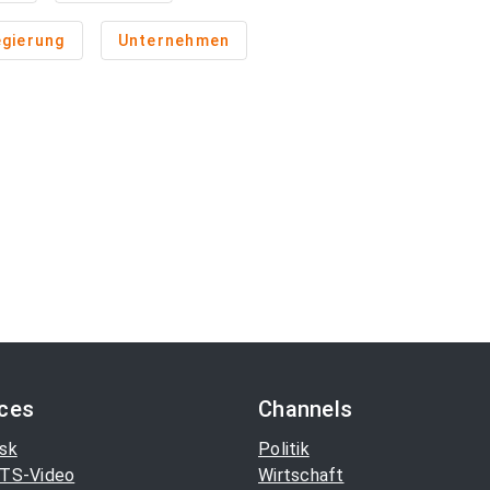
gierung
Unternehmen
ices
Channels
sk
Politik
TS-Video
Wirtschaft