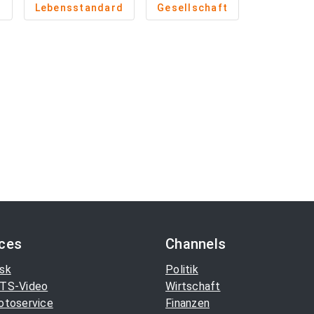
e
Lebensstandard
Gesellschaft
ices
Channels
sk
Politik
TS-Video
Wirtschaft
otoservice
Finanzen