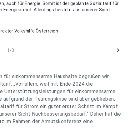
, auch für Energie. Somit ist der geplante Sozialtarif für
n Energiearmut. Allerdings besteht aus unserer Sicht
irektor Volkshilfe Österreich
chevron_right
1/3
om für einkommensarme Haushalte begrüßen wir
tarif.
„Vor allem, weil mit Ende 2024 die
ge Unterstützungsleistungen für einkommensarme
e aufgrund der Teurungskrise sind aber geblieben,
altarif für Strom ein guter erster Schritt im Kampf
 unserer Sicht Nachbesserungsbedarf.“
Daher hat die
etz im Rahmen der Armutskonferenz eine