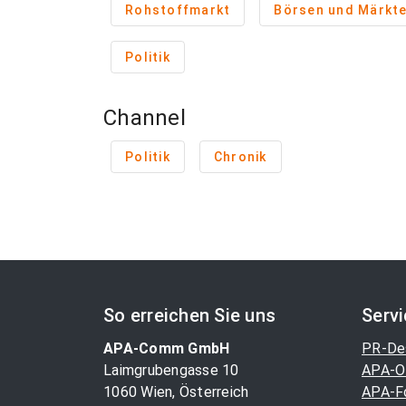
Rohstoffmarkt
Börsen und Märkt
Politik
Channel
Politik
Chronik
So erreichen Sie uns
Serv
APA-Comm GmbH
PR-De
Laimgrubengasse 10
APA-O
1060 Wien, Österreich
APA-F