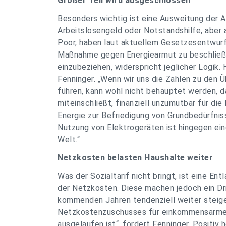
Großer Teil wird ausgeschlossen
Besonders wichtig ist eine Ausweitung der 
Arbeitslosengeld oder Notstandshilfe, aber 
Poor, haben laut aktuellem Gesetzesentwurf
Maßnahme gegen Energiearmut zu beschließen
einzubeziehen, widerspricht jeglicher Logik
Fenninger. „Wenn wir uns die Zahlen zu den
führen, kann wohl nicht behauptet werden, da
miteinschließt, finanziell unzumutbar für di
Energie zur Befriedigung von Grundbedürfni
Nutzung von Elektrogeräten ist hingegen ein
Welt.“
Netzkosten belasten Haushalte weiter
Was der Sozialtarif nicht bringt, ist eine E
der Netzkosten. Diese machen jedoch ein Dri
kommenden Jahren tendenziell weiter steige
Netzkostenzuschusses für einkommensarme 
ausgelaufen ist“, fordert Fenninger. Positiv