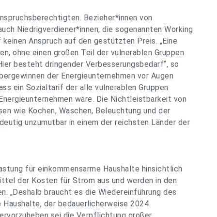
Anspruchsberechtigten. Bezieher*innen von
auch Niedrigverdiener*innen, die sogenannten Working
 keinen Anspruch auf den gestützten Preis.
„Eine
, ohne einen großen Teil der vulnerablen Gruppen
. Hier besteht dringender Verbesserungsbedarf“
, so
 Übergewinnen der Energieunternehmen vor Augen
ss ein Sozialtarif der alle vulnerablen Gruppen
e Energieunternehmen wäre. Die Nichtleistbarkeit von
ssen wie Kochen, Waschen, Beleuchtung und der
deutig unzumutbar in einem der reichsten Länder der
ntlastung für einkommensarme Haushalte hinsichtlich
ttel der Kosten für Strom aus und werden in den
n. „Deshalb braucht es die Wiedereinführung des
Haushalte, der bedauerlicherweise 2024
 hervorzuheben sei die Verpflichtung großer