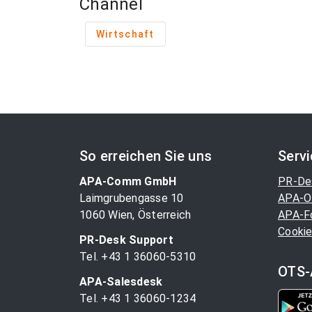
Channel
Wirtschaft
So erreichen Sie uns
Serv
APA-Comm GmbH
PR-De
Laimgrubengasse 10
APA-O
1060 Wien, Österreich
APA-F
Cookie
PR-Desk Support
Tel. +43 1 36060-5310
OTS-
APA-Salesdesk
Tel. +43 1 36060-1234