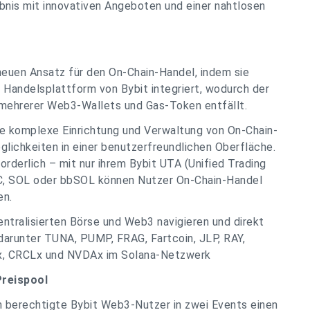
ebnis mit innovativen Angeboten und einer nahtlosen
neuen Ansatz für den On-Chain-Handel, indem sie
e Handelsplattform von Bybit integriert, wodurch der
 mehrerer Web3-Wallets und Gas-Token entfällt.
e komplexe Einrichtung und Verwaltung von On-Chain-
lichkeiten in einer benutzerfreundlichen Oberfläche.
rderlich – mit nur ihrem Bybit UTA (Unified Trading
, SOL oder bbSOL können Nutzer On-Chain-Handel
en.
ntralisierten Börse und Web3 navigieren und direkt
darunter TUNA, PUMP, FRAG, Fartcoin, JLP, RAY,
 CRCLx und NVDAx im Solana-Netzwerk
Preispool
 berechtigte Bybit Web3-Nutzer in zwei Events einen