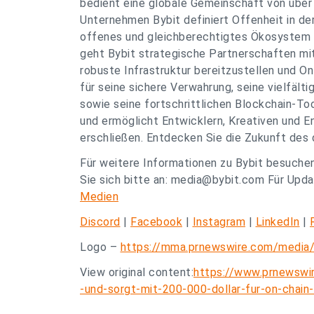
bedient eine globale Gemeinschaft von über
Unternehmen Bybit definiert Offenheit in de
offenes und gleichberechtigtes Ökosystem f
geht Bybit strategische Partnerschaften mit
robuste Infrastruktur bereitzustellen und On
für seine sichere Verwahrung, seine vielfälti
sowie seine fortschrittlichen Blockchain-Too
und ermöglicht Entwicklern, Kreativen und E
erschließen. Entdecken Sie die Zukunft des
Für weitere Informationen zu Bybit besuche
Sie sich bitte an:
media@bybit.com
Für Updat
Medien
Discord
|
Facebook
|
Instagram
|
LinkedIn
|
Logo –
https://mma.prnewswire.com/media
View original content:
https://www.prnewswi
-und-sorgt-mit-200-000-dollar-fur-on-chain-