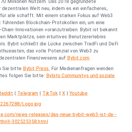
 70 Millionen Nutzern. Das 2018 gegründete
r dezentralen Welt neu, indem es ein einfacheres,
ür alle schafft. Mit einem starken Fokus auf Web3
 führenden Blockchain-Protokollen ein, um eine
-Chain-Innovationen voranzutreiben. Bybit ist bekannt
gen Marktplätze, sein intuitives Benutzererlebnis
ls. Bybit schließt die Lücke zwischen TradFi und DeFi
nthusiasten, das volle Potenzial von Web3 zu
 dezentralen Finanzwesens auf
Bybit.com
.
n Sie bitte
Bybit Press.
Für Medienanfragen wenden
es folgen Sie bitte:
Bybits Communitys und soziale
Reddit
|
Telegram
|
TikTok
|
X
|
Youtube
/2267288/Logo.jpg
re.com/news-releases/das-neue-bybit-web3-ist-da--
thrill-302525358.html