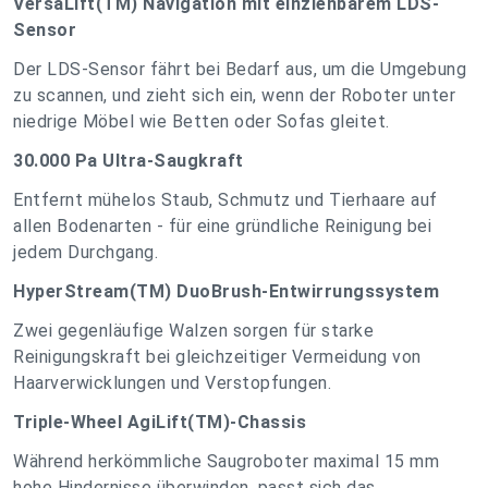
VersaLift(TM) Navigation mit einziehbarem LDS-
Sensor
Der LDS-Sensor fährt bei Bedarf aus, um die Umgebung
zu scannen, und zieht sich ein, wenn der Roboter unter
niedrige Möbel wie Betten oder Sofas gleitet.
30.000 Pa Ultra-Saugkraft
Entfernt mühelos Staub, Schmutz und Tierhaare auf
allen Bodenarten - für eine gründliche Reinigung bei
jedem Durchgang.
HyperStream(TM) DuoBrush-Entwirrungssystem
Zwei gegenläufige Walzen sorgen für starke
Reinigungskraft bei gleichzeitiger Vermeidung von
Haarverwicklungen und Verstopfungen.
Triple-Wheel AgiLift(TM)-Chassis
Während herkömmliche Saugroboter maximal 15 mm
hohe Hindernisse überwinden, passt sich das