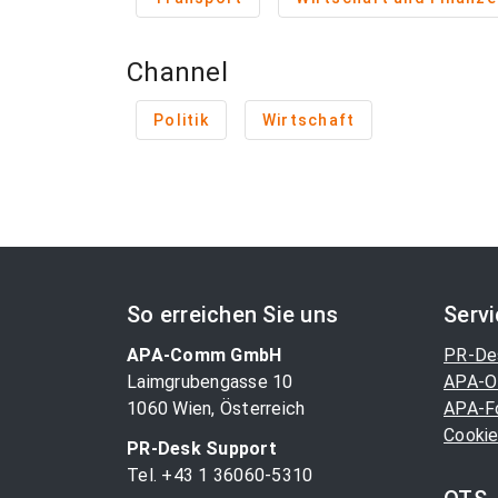
Channel
Politik
Wirtschaft
So erreichen Sie uns
Serv
APA-Comm GmbH
PR-De
Laimgrubengasse 10
APA-O
1060 Wien, Österreich
APA-F
Cookie
PR-Desk Support
Tel. +43 1 36060-5310