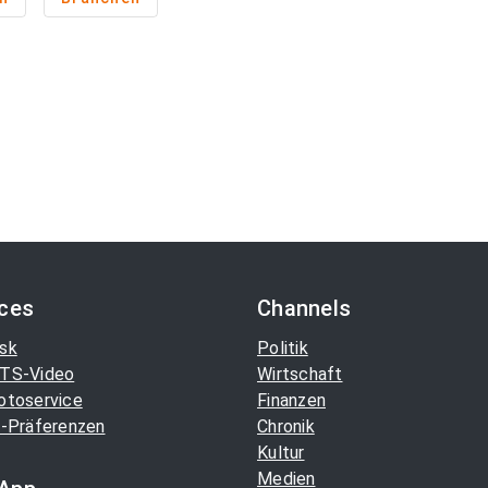
ices
Channels
sk
Politik
TS-Video
Wirtschaft
otoservice
Finanzen
-Präferenzen
Chronik
Kultur
Medien