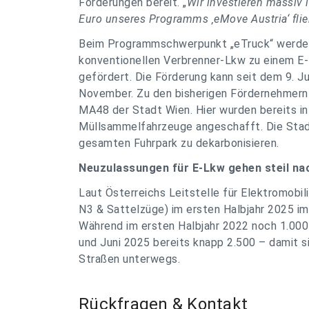
Förderungen bereit. „
Wir investieren massiv 
Euro unseres Programms ‚eMove Austria‘ flie
Beim Programmschwerpunkt „eTruck“ werden
konventionellen Verbrenner-Lkw zu einem E-
gefördert. Die Förderung kann seit dem 9. J
November. Zu den bisherigen Fördernehmern z
MA48 der Stadt Wien. Hier wurden bereits i
Müllsammelfahrzeuge angeschafft. Die Stad
gesamten Fuhrpark zu dekarbonisieren.
Neuzulassungen für E-Lkw gehen steil na
Laut Österreichs Leitstelle für Elektromobil
N3 & Sattelzüge) im ersten Halbjahr 2025 im
Während im ersten Halbjahr 2022 noch 1.00
und Juni 2025 bereits knapp 2.500 – damit s
Straßen unterwegs.
Rückfragen & Kontakt