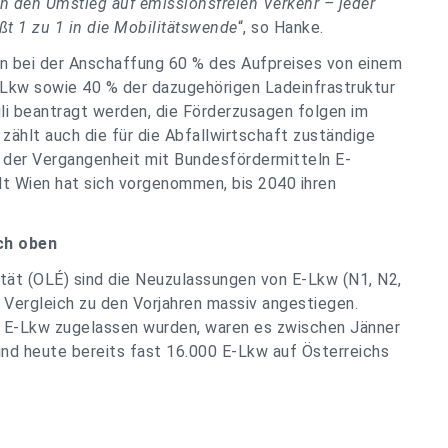
in den Umstieg auf emissionsfreien Verkehr – jeder
ßt 1 zu 1 in die Mobilitätswende
“, so Hanke.
 bei der Anschaffung 60 % des Aufpreises von einem
Lkw sowie 40 % der dazugehörigen Ladeinfrastruktur
uli beantragt werden, die Förderzusagen folgen im
ählt auch die für die Abfallwirtschaft zuständige
n der Vergangenheit mit Bundesfördermitteln E-
t Wien hat sich vorgenommen, bis 2040 ihren
ch oben
ität (OLÉ) sind die Neuzulassungen von E-Lkw (N1, N2,
 Vergleich zu den Vorjahren massiv angestiegen.
0 E-Lkw zugelassen wurden, waren es zwischen Jänner
ind heute bereits fast 16.000 E-Lkw auf Österreichs