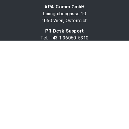
APA-Comm GmbH
Laimgrubengasse 10
1060 Wien, Österreich
PR-Desk Support
Tel. +43 1 36060-5310
APA-Salesdesk
Tel. +43 1 36060-1234
comm@apa.at
Services
PR-Desk
APA-OTS-Video
APA-Fotoservice
Cookie-Präferenzen