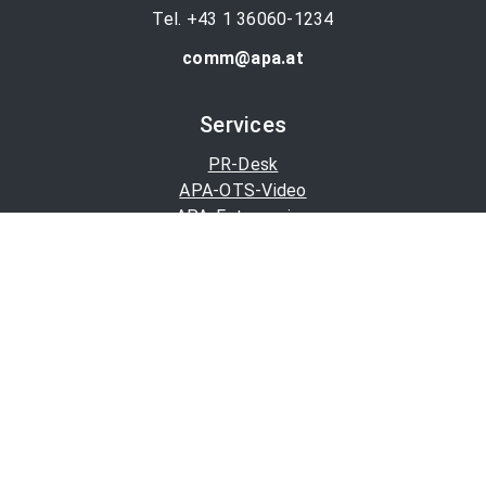
Tel. +43 1 36060-1234
comm@apa.at
Services
PR-Desk
APA-OTS-Video
APA-Fotoservice
Cookie-Präferenzen
OTS-App
Channels