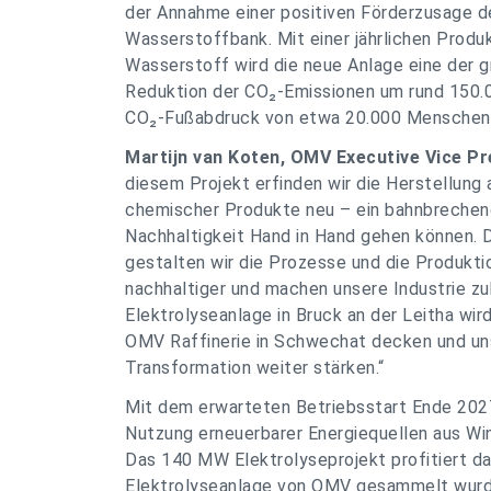
der Annahme einer positiven Förderzusage d
Wasserstoffbank. Mit einer jährlichen Produ
Wasserstoff wird die neue Anlage eine der gr
Reduktion der CO₂-Emissionen um rund 150.0
CO₂-Fußabdruck von etwa 20.000 Menschen
Martijn van Koten, OMV Executive Vice Pr
diesem Projekt erfinden wir die Herstellung 
chemischer Produkte neu – ein bahnbrechender
Nachhaltigkeit Hand in Hand gehen können. 
gestalten wir die Prozesse und die Produkt
nachhaltiger und machen unsere Industrie z
Elektrolyseanlage in Bruck an der Leitha wi
OMV Raffinerie in Schwechat decken und unse
Transformation weiter stärken.“
Mit dem erwarteten Betriebsstart Ende 2027
Nutzung erneuerbarer Energiequellen aus Wi
Das 140 MW Elektrolyseprojekt profitiert da
Elektrolyseanlage von OMV gesammelt wurde