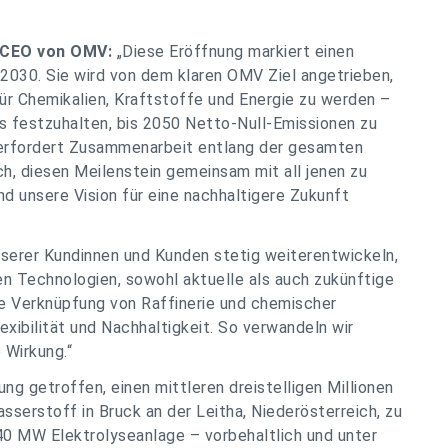
d CEO von OMV:
„Diese Eröffnung markiert einen
 2030. Sie wird von dem klaren OMV Ziel angetrieben,
für Chemikalien, Kraftstoffe und Energie zu werden –
 festzuhalten, bis 2050 Netto-Null-Emissionen zu
 erfordert Zusammenarbeit entlang der gesamten
h, diesen Meilenstein gemeinsam mit all jenen zu
und unsere Vision für eine nachhaltigere Zukunft
nserer Kundinnen und Kunden stetig weiterentwickeln,
n Technologien, sowohl aktuelle als auch zukünftige
re Verknüpfung von Raffinerie und chemischer
exibilität und Nachhaltigkeit. So verwandeln wir
 Wirkung.“
ng getroffen, einen mittleren dreistelligen Millionen
sserstoff in Bruck an der Leitha, Niederösterreich, zu
40 MW Elektrolyseanlage – vorbehaltlich und unter