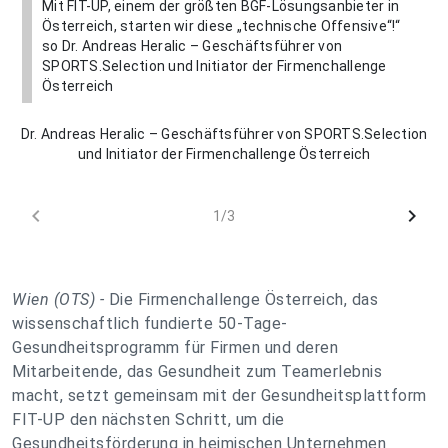
Mit FIT-UP, einem der größten BGF-Lösungsanbieter in
Österreich, starten wir diese „technische Offensive“!“
so Dr. Andreas Heralic – Geschäftsführer von
SPORTS.Selection und Initiator der Firmenchallenge
Österreich
Dr. Andreas Heralic – Geschäftsführer von SPORTS.Selection
und Initiator der Firmenchallenge Österreich
chevron_left
chevron_right
1/3
Wien (OTS) -
Die Firmenchallenge Österreich, das
wissenschaftlich fundierte 50-Tage-
Gesundheitsprogramm für Firmen und deren
Mitarbeitende, das Gesundheit zum Teamerlebnis
macht, setzt gemeinsam mit der Gesundheitsplattform
FIT-UP den nächsten Schritt, um die
Gesundheitsförderung in heimischen Unternehmen