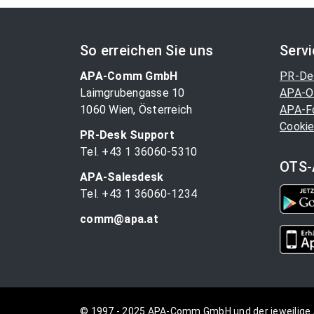
So erreichen Sie uns
Serv
APA-Comm GmbH
PR-De
Laimgrubengasse 10
APA-O
1060 Wien, Österreich
APA-F
Cookie
PR-Desk Support
Tel. +43 1 36060-5310
OTS-
APA-Salesdesk
Tel. +43 1 36060-1234
comm@apa.at
© 1997 - 2025 APA-Comm GmbH und der jeweilige 