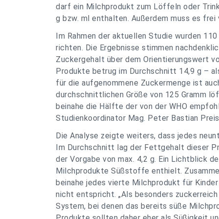
darf ein Milchprodukt zum Löffeln oder Trin
g bzw. ml enthalten. Außerdem muss es frei 
Im Rahmen der aktuellen Studie wurden 110 P
richten. Die Ergebnisse stimmen nachdenklic
Zuckergehalt über dem Orientierungswert von
Produkte betrug im Durchschnitt 14,9 g – a
für die aufgenommene Zuckermenge ist auch 
durchschnittlichen Größe von 125 Gramm löff
beinahe die Hälfte der von der WHO empfoh
Studienkoordinator Mag. Peter Bastian Prei
Die Analyse zeigte weiters, dass jedes neunt
Im Durchschnitt lag der Fettgehalt dieser P
der Vorgabe von max. 4,2 g. Ein Lichtblick d
Milchprodukte Süßstoffe enthielt. Zusamme
beinahe jedes vierte Milchprodukt für Kinde
nicht entspricht. „Als besonders zuckerreic
System, bei denen das bereits süße Milchpro
Produkte sollten daher eher als Süßigkeit un