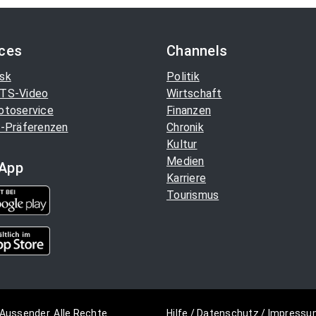
ices
Channels
sk
Politik
TS-Video
Wirtschaft
otoservice
Finanzen
-Präferenzen
Chronik
Kultur
Medien
App
Karriere
Tourismus
Aussender. Alle Rechte
Hilfe
/
Datenschutz
/
Impressu