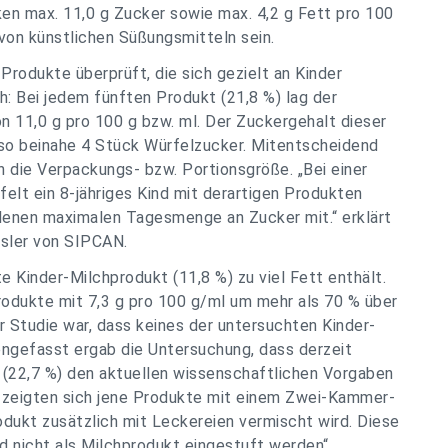
ken max. 11,0 g Zucker sowie max. 4,2 g Fett pro 100
von künstlichen Süßungsmitteln sein.
rodukte überprüft, die sich gezielt an Kinder
h: Bei jedem fünften Produkt (21,8 %) lag der
 11,0 g pro 100 g bzw. ml. Der Zuckergehalt dieser
lso beinahe 4 Stück Würfelzucker. Mitentscheidend
die Verpackungs- bzw. Portionsgröße. „Bei einer
elt ein 8-jähriges Kind mit derartigen Produkten
lenen maximalen Tagesmenge an Zucker mit.“ erklärt
ssler von SIPCAN.
e Kinder-Milchprodukt (11,8 %) zu viel Fett enthält.
rodukte mit 7,3 g pro 100 g/ml um mehr als 70 % über
er Studie war, dass keines der untersuchten Kinder-
ngefasst ergab die Untersuchung, dass derzeit
r (22,7 %) den aktuellen wissenschaftlichen Vorgaben
h zeigten sich jene Produkte mit einem Zwei-Kammer-
dukt zusätzlich mit Leckereien vermischt wird. Diese
d nicht als Milchprodukt eingestuft werden“,