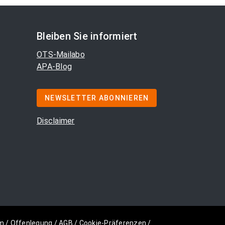
Bleiben Sie informiert
OTS-Mailabo
APA-Blog
NEWSLETTER ABONNIEREN
Disclaimer
m
/
Offenlegung
/
AGB
/
Cookie-Präferenzen
/