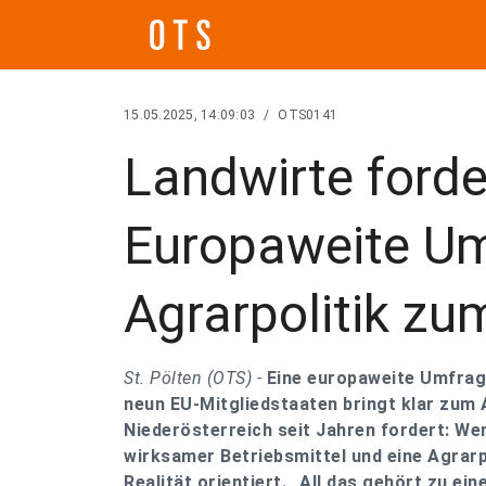
15.05.2025, 14:09:03
/
OTS0141
Landwirte forde
Europaweite Um
Agrarpolitik zu
St. Pölten (OTS) -
Eine europaweite Umfrage
neun EU-Mitgliedstaaten bringt klar zum
Niederösterreich seit Jahren fordert: We
wirksamer Betriebsmittel und eine Agrarpo
Realität orientiert. „All das gehört zu e