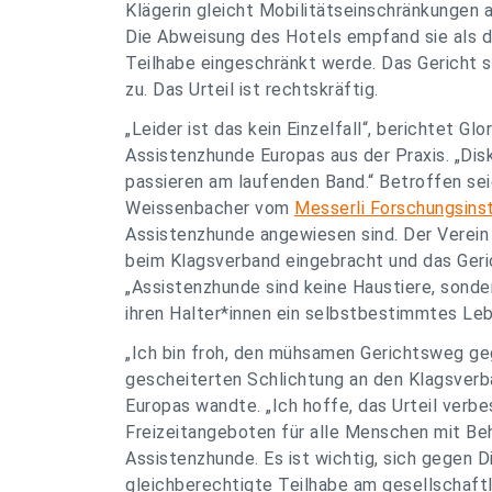
Klägerin gleicht Mobilitätseinschränkungen 
Die Abweisung des Hotels empfand sie als de
Teilhabe eingeschränkt werde. Das Gericht 
zu. Das Urteil ist rechtskräftig.
„Leider ist das kein Einzelfall“, berichtet G
Assistenzhunde Europas aus der Praxis. „Di
passieren am laufenden Band.“ Betroffen sei
Weissenbacher vom
Messerli Forschungsinst
Assistenzhunde angewiesen sind. Der Verein
beim Klagsverband eingebracht und das Geri
„Assistenzhunde sind keine Haustiere, sonder
ihren Halter*innen ein selbstbestimmtes Leb
„Ich bin froh, den mühsamen Gerichtsweg gega
gescheiterten Schlichtung an den Klagsverb
Europas wandte.
„Ich hoffe, das Urteil ver
Freizeitangeboten für alle Menschen mit Beh
Assistenzhunde. Es ist wichtig, sich gegen 
gleichberechtigte Teilhabe am gesellschaft