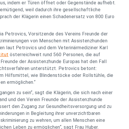
aus, indem er Türen öffnet oder Gegenstände aufhebt.
mütigend, weil dadurch ihre gesellschaftliche
sprach der Klägerin einen Schadenersatz von 800 Euro
loria Petrovics, Vorsitzende des Vereins Freunde der
skriminierungen von Menschen mit Assistenzhunden
en laut Petrovics und dem Veterinärmediziner Karl
itut
österreichweit rund 560 Personen, die auf
 Freunde der Assistenzhunde Europas hat den Fall
chtsverfahren unterstützt. Petrovics betont:
n Hilfsmittel, wie Blindenstöcke oder Rollstühle, die
en ermöglichen.“
ngen zu sein“, sagt die Klägerin, die sich nach einer
and und den Verein Freunde der Assistenzhunde
bessert den Zugang zur Gesundheitsversorgung und zu
inderungen in Begleitung ihrer unverzichtbaren
Diskriminierung zu wehren, um allen Menschen eine
lichen Leben zu ermöglichen“
, sagt Frau Huber.