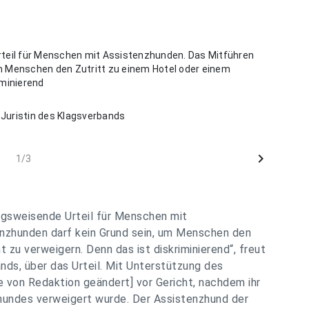
rteil für Menschen mit Assistenzhunden. Das Mitführen
m Menschen den Zutritt zu einem Hotel oder einem
iminierend
Juristin des Klagsverbands
chevron_right
1/3
ungsweisende Urteil für Menschen mit
nzhunden darf kein Grund sein, um Menschen den
 zu verweigern. Denn das ist diskriminierend“
, freut
nds, über das Urteil. Mit Unterstützung des
 von Redaktion geändert] vor Gericht, nachdem ihr
hundes verweigert wurde. Der Assistenzhund der