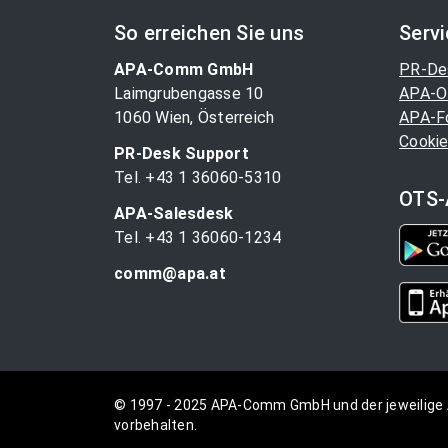
So erreichen Sie uns
Serv
APA-Comm GmbH
PR-De
Laimgrubengasse 10
APA-O
1060 Wien, Österreich
APA-F
Cookie
PR-Desk Support
Tel. +43 1 36060-5310
OTS-
APA-Salesdesk
Tel. +43 1 36060-1234
comm@apa.at
© 1997 - 2025 APA-Comm GmbH und der jeweilige 
vorbehalten.