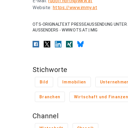
E-Mail:
rudolf.north@wkw.at
Website:
https://www.immy.at
OTS-ORIGINALTEXT PRESSEAUSSENDUNG UNTER 
AUSSENDERS - WWW.OTS.AT | MIG
Stichworte
Bild
Immobilien
Unternehme
Branchen
Wirtschaft und Finanze
Channel