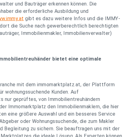
walter und Bauträger erkennen können. Die
nhaber die erforderliche Ausbildung und
w.immy.at
gibt es dazu weitere Infos und die IMMY-
 dort die Suche nach gewerberechtlich berechtigten
uträger, Immobilienmakler, Immobilienverwalter)
mmobilientreuhänder bietet eine optimale
branche mit dem immomarktplatz.at, der Plattform
 für wohnungssuchende Kunden. Auf
ts nur geprüftes, von Immobilientreuhändern
 der Immomarktplatz den Immobilienmaklern, die hier
en eine größere Auswahl und ein besseres Service
r Abgeber oder Wohnungssuchende, die zum Makler
 Begleitung zu sichern. Sie beauftragen uns mit der
 Marktplatzes die ideale Lösung. Als Experten können