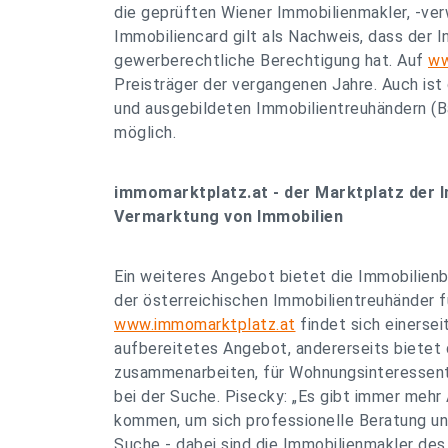
die geprüften Wiener Immobilienmakler, -ver
Immobiliencard gilt als Nachweis, dass der I
gewerberechtliche Berechtigung hat. Auf
ww
Preisträger der vergangenen Jahre. Auch ist
und ausgebildeten Immobilientreuhändern (Ba
möglich.
immomarktplatz.at - der Marktplatz der I
Vermarktung von Immobilien
Ein weiteres Angebot bietet die Immobilien
der österreichischen Immobilientreuhänder
www.immomarktplatz.at
findet sich einersei
aufbereitetes Angebot, andererseits bietet
zusammenarbeiten, für Wohnungsinteressent
bei der Suche. Pisecky: „Es gibt immer meh
kommen, um sich professionelle Beratung und
Suche - dabei sind die Immobilienmakler des